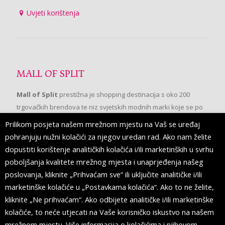
Uvjeti korištenja
MALL OF SPLIT
Mall of Split
prestižna je shopping destinacija s oko 200
trgovačkih brendova te niz svjetskih modnih marki koje se po
prvi put pojavljuju u Splitu.
Prilikom posjeta našem mrežnom mjestu na Vaš se uređaj
pohranjuju nužni kolačići za njegov uredan rad. Ako nam želite
dopustiti korištenje analitičkih kolačića i/ili marketinških u svrhu
PRATITE NAS
poboljšanja kvalitete mrežnog mjesta i unaprjeđenja našeg
poslovanja, kliknite „Prihvaćam sve“ ili uključite analitičke i/ili
marketinške kolačiće u „Postavkama kolačića“. Ako to ne želite,
kliknite „Ne prihvaćam“. Ako odbijete analitičke i/ili marketinške
kolačiće, to neće utjecati na Vaše korisničko iskustvo na našem
mrežnom mjestu. Više informacija o kolačićima i njihovom