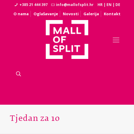
+385 21 444 397
info@mallofsplit.hr
HR
|
EN
|
DE
O nama
Oglašavanje
Novosti
Galerija
Kontakt
Tjedan za 10