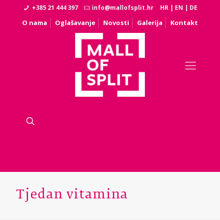
+385 21 444 397
info@mallofsplit.hr
HR
|
EN
|
DE
O nama
Oglašavanje
Novosti
Galerija
Kontakt
Tjedan vitamina