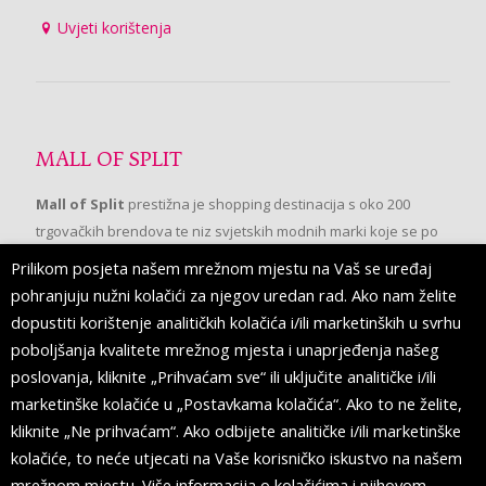
Uvjeti korištenja
MALL OF SPLIT
Mall of Split
prestižna je shopping destinacija s oko 200
trgovačkih brendova te niz svjetskih modnih marki koje se po
prvi put pojavljuju u Splitu.
Prilikom posjeta našem mrežnom mjestu na Vaš se uređaj
pohranjuju nužni kolačići za njegov uredan rad. Ako nam želite
dopustiti korištenje analitičkih kolačića i/ili marketinških u svrhu
PRATITE NAS
poboljšanja kvalitete mrežnog mjesta i unaprjeđenja našeg
poslovanja, kliknite „Prihvaćam sve“ ili uključite analitičke i/ili
marketinške kolačiće u „Postavkama kolačića“. Ako to ne želite,
kliknite „Ne prihvaćam“. Ako odbijete analitičke i/ili marketinške
kolačiće, to neće utjecati na Vaše korisničko iskustvo na našem
mrežnom mjestu. Više informacija o kolačićima i njihovom