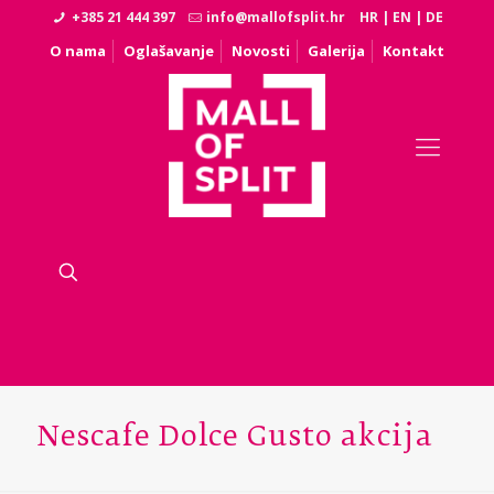
+385 21 444 397
info@mallofsplit.hr
HR
|
EN
|
DE
O nama
Oglašavanje
Novosti
Galerija
Kontakt
Nescafe Dolce Gusto akcija