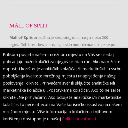
MALL OF SPLIT
Mall of Split
prestižna je shopping destinacija s oko 200
trgovačkih brendova te niz svjetskih modnih marki koje se po
prvi put pojavljuju u Splitu.
Prilikom posjeta našem mrežnom mjestu na Vaš se uređaj
pohranjuju nužni kolačići za njegov uredan rad. Ako nam želite
dopustiti korištenje analitičkih kolačića i/ili marketinških u svrhu
PRATITE NAS
poboljšanja kvalitete mrežnog mjesta i unaprjeđenja našeg
poslovanja, kliknite „Prihvaćam sve“ ili uključite analitičke i/ili
marketinške kolačiće u „Postavkama kolačića“. Ako to ne želite,
kliknite „Ne prihvaćam“. Ako odbijete analitičke i/ili marketinške
kolačiće, to neće utjecati na Vaše korisničko iskustvo na našem
mrežnom mjestu. Više informacija o kolačićima i njihovom
korištenju dostupno je u našoj
Politici privatnosti