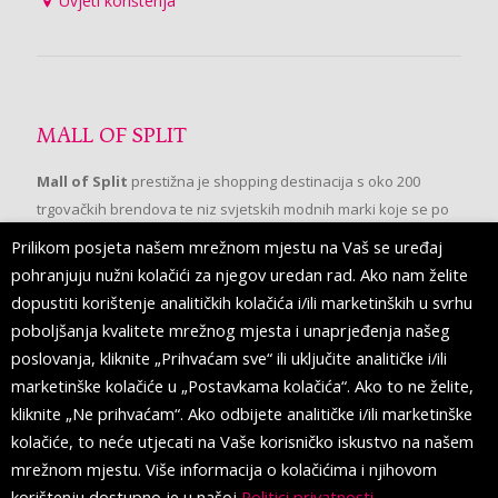
Uvjeti korištenja
MALL OF SPLIT
Mall of Split
prestižna je shopping destinacija s oko 200
trgovačkih brendova te niz svjetskih modnih marki koje se po
prvi put pojavljuju u Splitu.
Prilikom posjeta našem mrežnom mjestu na Vaš se uređaj
pohranjuju nužni kolačići za njegov uredan rad. Ako nam želite
dopustiti korištenje analitičkih kolačića i/ili marketinških u svrhu
PRATITE NAS
poboljšanja kvalitete mrežnog mjesta i unaprjeđenja našeg
poslovanja, kliknite „Prihvaćam sve“ ili uključite analitičke i/ili
marketinške kolačiće u „Postavkama kolačića“. Ako to ne želite,
kliknite „Ne prihvaćam“. Ako odbijete analitičke i/ili marketinške
kolačiće, to neće utjecati na Vaše korisničko iskustvo na našem
mrežnom mjestu. Više informacija o kolačićima i njihovom
korištenju dostupno je u našoj
Politici privatnosti