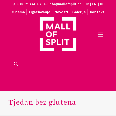
+385 21 444 397
info@mallofsplit.hr
HR
|
EN
|
DE
O nama
Oglašavanje
Novosti
Galerija
Kontakt
Tjedan bez glutena