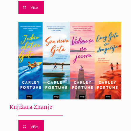
Više
Knjižara Znanje
Više