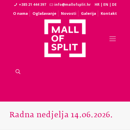
+385 21 444 397
info@mallofsplit.hr
HR
|
EN
|
DE
O nama
Oglašavanje
Novosti
Galerija
Kontakt
Radna nedjelja 14.06.2026.