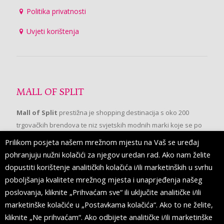
Politika privatnosti
Uvjeti korištenja
MALL OF SPLIT
Mall of Split
prestižna je shopping destinacija s oko 200
trgovačkih brendova te niz svjetskih modnih marki koje se po
prvi put pojavljuju u Splitu.
Prilikom posjeta našem mrežnom mjestu na Vaš se uređaj
pohranjuju nužni kolačići za njegov uredan rad. Ako nam želite
dopustiti korištenje analitičkih kolačića i/ili marketinških u svrhu
PRATITE NAS
poboljšanja kvalitete mrežnog mjesta i unaprjeđenja našeg
poslovanja, kliknite „Prihvaćam sve“ ili uključite analitičke i/ili
marketinške kolačiće u „Postavkama kolačića“. Ako to ne želite,
kliknite „Ne prihvaćam“. Ako odbijete analitičke i/ili marketinške