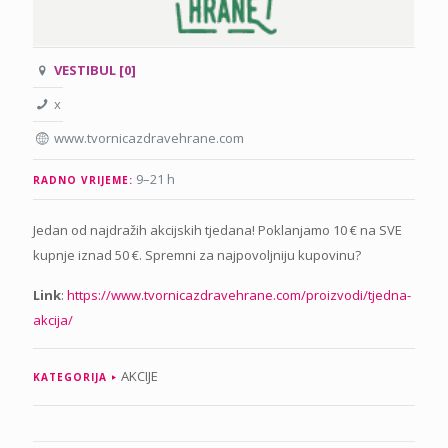
VESTIBUL [0]
x
www.tvornicazdravehrane.com
9–21 h
RADNO VRIJEME:
Jedan od najdražih akcijskih tjedana! Poklanjamo 10 € na SVE
kupnje iznad 50 €. Spremni za najpovoljniju kupovinu?
Link
:
https://www.tvornicazdravehrane.com/proizvodi/tjedna-
akcija/
AKCIJE
KATEGORIJA