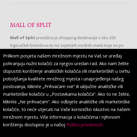
MALL OF SPLIT
Mall of Split
prestižna je shopping destinacija s oko 200
trgovačkih brendova te niz svjetskih modnih marki koje se po
prvi put pojavljuju u Splitu.
Prilikom posjeta našem mrežnom mjestu na Vaš se uređaj
pohranjuju nužni kolačići za njegov uredan rad. Ako nam želite
dopustiti korištenje analitičkih kolačića i/ili marketinških u svrhu
PRATITE NAS
poboljšanja kvalitete mrežnog mjesta i unaprjeđenja našeg
poslovanja, kliknite „Prihvaćam sve“ ili uključite analitičke i/ili
marketinške kolačiće u „Postavkama kolačića“. Ako to ne želite,
kliknite „Ne prihvaćam“. Ako odbijete analitičke i/ili marketinške
kolačiće, to neće utjecati na Vaše korisničko iskustvo na našem
mrežnom mjestu. Više informacija o kolačićima i njihovom
korištenju dostupno je u našoj
Politici privatnosti