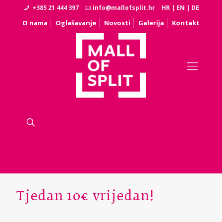
+385 21 444 397
info@mallofsplit.hr
HR
|
EN
|
DE
O nama
Oglašavanje
Novosti
Galerija
Kontakt
Tjedan 10€ vrijedan!