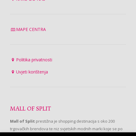
MAPE CENTRA
Politika privatnosti
Uvjeti korištenja
MALL OF SPLIT
Mall of Split
prestižna je shopping destinacija s oko 200
trgovačkih brendova te niz svjetskih modnih marki koje se po