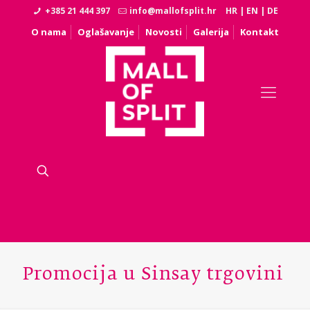
+385 21 444 397
info@mallofsplit.hr
HR
|
EN
|
DE
O nama
Oglašavanje
Novosti
Galerija
Kontakt
Promocija u Sinsay trgovini