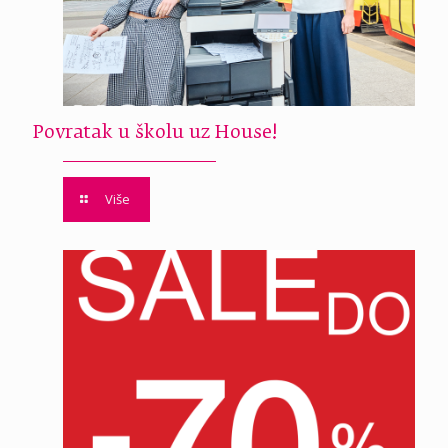
Povratak u školu uz House!
Više