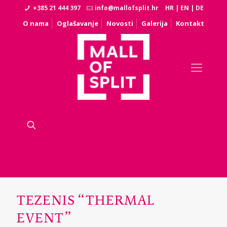
+385 21 444 397
info@mallofsplit.hr
HR
|
EN
|
DE
O nama
Oglašavanje
Novosti
Galerija
Kontakt
TEZENIS “THERMAL
EVENT”