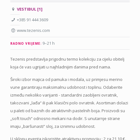
VESTIBUL [1]
+385 91 444 3609
www.tezenis.com
9–21 h
RADNO VRIJEME:
Tezenis predstavlja prigodnu termo kolekciju za cijelu obitelj
koja će vas ugrijati u najhladnijim danima pred nama.
Široki izbor majica od pamuka i modala, uz primjesu merino
vune garantiraju maksimalnu udobnost i toplinu. Odaberite
između nekoliko varijanti - standardni zaobljeni ovratnik,
takozvani „lađa“ ili pak klasični polo ovratnik. Asortiman dolazi
u paleti od baznih do atraktivnih pastelnih boja. Proizvodi su
„soft touch“ odnosno mekani na dodir. S unutarnje strane
imaju „baršunasti“ sloj, za iznimnu udobnost.
U sklopu eventa iskoristite atraktivnu promociju : 2 za 21,10 €.