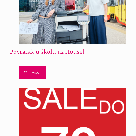
Povratak u školu uz House!
Više