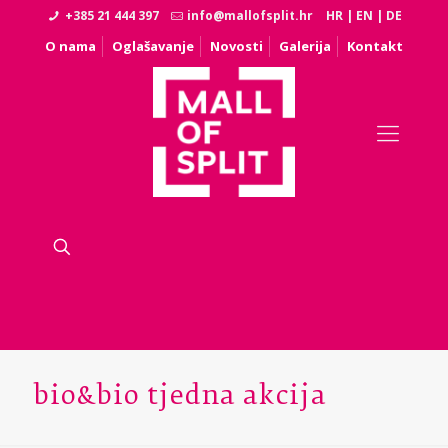
+385 21 444 397
info@mallofsplit.hr
HR
|
EN
|
DE
O nama
Oglašavanje
Novosti
Galerija
Kontakt
bio&bio tjedna akcija