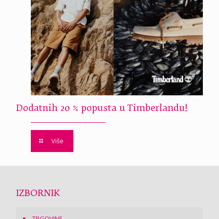
Dodatnih 20 % popusta u Timberlandu!
Više
IZBORNIK
TRGOVINE