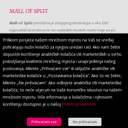
MALL OF SPLIT
Mall of Split
prestižna je shopping destinacija s oko 200
trgovačkih brendova te niz svjetskih modnih marki koje se po
prvi put pojavljuju u Splitu.
Prilikom posjeta našem mrežnom mjestu na Vaš se uređaj
pohranjuju nužni kolačići za njegov uredan rad. Ako nam želite
dopustiti korištenje analitičkih kolačića i/ili marketinških u svrhu
PRATITE NAS
poboljšanja kvalitete mrežnog mjesta i unaprjeđenja našeg
poslovanja, kliknite „Prihvaćam sve“ ili uključite analitičke i/ili
marketinške kolačiće u „Postavkama kolačića“. Ako to ne želite,
kliknite „Ne prihvaćam“. Ako odbijete analitičke i/ili marketinške
kolačiće, to neće utjecati na Vaše korisničko iskustvo na našem
mrežnom mjestu. Više informacija o kolačićima i njihovom
korištenju dostupno je u našoj
Politici privatnosti
Prihvaćam sve
Ne prihvaćam