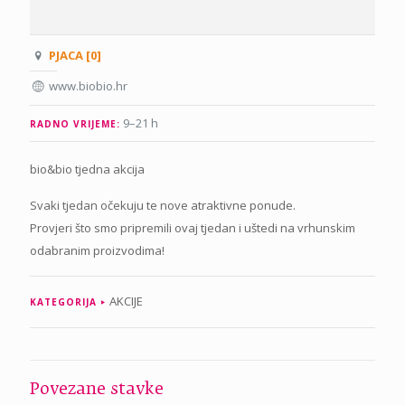
PJACA [0]
www.biobio.hr
9–21 h
RADNO VRIJEME:
bio&bio tjedna akcija
Svaki tjedan očekuju te nove atraktivne ponude.
Provjeri što smo pripremili ovaj tjedan i uštedi na vrhunskim
odabranim proizvodima!
AKCIJE
KATEGORIJA
Povezane stavke