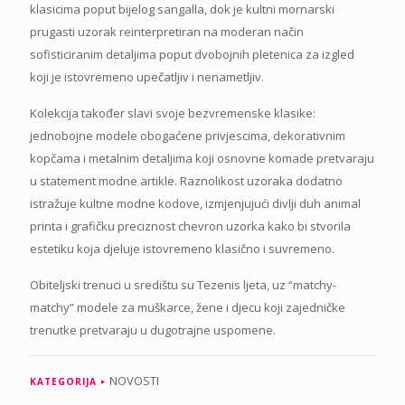
klasicima poput bijelog sangalla, dok je kultni mornarski
prugasti uzorak reinterpretiran na moderan način
sofisticiranim detaljima poput dvobojnih pletenica za izgled
koji je istovremeno upečatljiv i nenametljiv.
Kolekcija također slavi svoje bezvremenske klasike:
jednobojne modele obogaćene privjescima, dekorativnim
kopčama i metalnim detaljima koji osnovne komade pretvaraju
u statement modne artikle. Raznolikost uzoraka dodatno
istražuje kultne modne kodove, izmjenjujući divlji duh animal
printa i grafičku preciznost chevron uzorka kako bi stvorila
estetiku koja djeluje istovremeno klasično i suvremeno.
Obiteljski trenuci u središtu su Tezenis ljeta, uz “matchy-
matchy” modele za muškarce, žene i djecu koji zajedničke
trenutke pretvaraju u dugotrajne uspomene.
NOVOSTI
KATEGORIJA