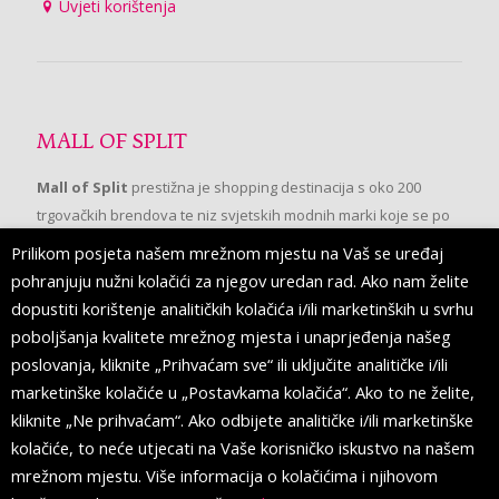
Uvjeti korištenja
MALL OF SPLIT
Mall of Split
prestižna je shopping destinacija s oko 200
trgovačkih brendova te niz svjetskih modnih marki koje se po
prvi put pojavljuju u Splitu.
Prilikom posjeta našem mrežnom mjestu na Vaš se uređaj
pohranjuju nužni kolačići za njegov uredan rad. Ako nam želite
dopustiti korištenje analitičkih kolačića i/ili marketinških u svrhu
PRATITE NAS
poboljšanja kvalitete mrežnog mjesta i unaprjeđenja našeg
poslovanja, kliknite „Prihvaćam sve“ ili uključite analitičke i/ili
marketinške kolačiće u „Postavkama kolačića“. Ako to ne želite,
kliknite „Ne prihvaćam“. Ako odbijete analitičke i/ili marketinške
kolačiće, to neće utjecati na Vaše korisničko iskustvo na našem
mrežnom mjestu. Više informacija o kolačićima i njihovom