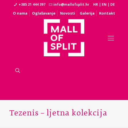
+385 21 444 397
info@mallofsplit.hr
HR
|
EN
|
DE
O nama
Oglašavanje
Novosti
Galerija
Kontakt
Tezenis – ljetna kolekcija