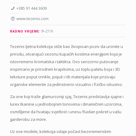
+385 91 444 3609
www.tezenis.com
9–21 h
RADNO VRIJEME:
Tezenis ljetna kolekcija stiže kao živopisan poziv da uronite u
prirodu, otvarajući sezonu kupaćih kostima energijom koja je
istovremeno kromatska i taktilna. Ovo senzorno putovanje
inspirirano je prirodnim krajolicima, uz toplu paletu boja i 3D
teksture poput crinkle, piqué i rib materijala koje prizivaju
organske elemente za jedinstveno vizualno i fizičko iskustvo.
Za one koji traže glamurozniji sjaj, Tezenis predstavlja sjajne i
lurex tkanine u jednobojnim tonovima i dinamičnim uzorcima,
osmišljene da hvataju svjetlost i unesu fluidan pokret u vašu
garderobu za more.
Uz ove modele, kolekcija odaje počast bezvremenskim