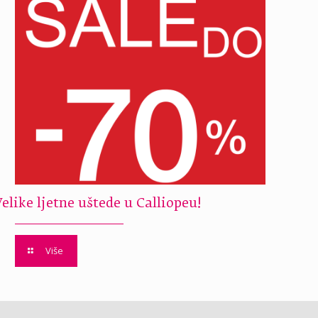
Velike ljetne uštede u Calliopeu!
Više