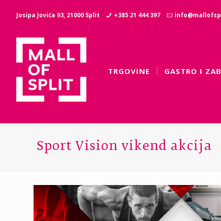
Josipa Jovića 93, 21000 Split
+385 21 444 397
info@mallofspl
TRGOVINE
GASTRO I ZA
Sport Vision vikend akcija