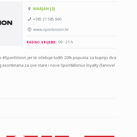
MARJAN [2]
+385 21 585 840
www.sportvision.hr
09 - 21 h
RADNO VRIJEME:
 u #SportVision jer te očekuje ludih 20% popusta za kupnju dva
og asortimana za sve stare i nove Sport&Bonus loyalty članove!