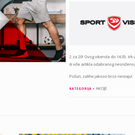
2 za 20! Ovog vikenda do 14.05. trk
ili više artikla odabranog nesnižen
Požuri, zalihe jakooo brzo nestaju!
AKCIJE
KATEGORIJA