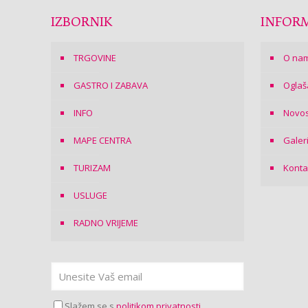
IZBORNIK
INFORM
TRGOVINE
O na
GASTRO I ZABAVA
Oglaš
INFO
Novos
MAPE CENTRA
Galer
TURIZAM
Konta
USLUGE
RADNO VRIJEME
Slažem se s
politikom privatnosti