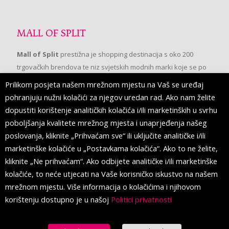
MALL OF SPLIT
Mall of Split
prestižna je shopping destinacija s oko 200
trgovačkih brendova te niz svjetskih modnih marki koje se po
prvi put pojavljuju u Splitu.
Prilikom posjeta našem mrežnom mjestu na Vaš se uređaj
pohranjuju nužni kolačići za njegov uredan rad. Ako nam želite
dopustiti korištenje analitičkih kolačića i/ili marketinških u svrhu
PRATITE NAS
poboljšanja kvalitete mrežnog mjesta i unaprjeđenja našeg
poslovanja, kliknite „Prihvaćam sve“ ili uključite analitičke i/ili
marketinške kolačiće u „Postavkama kolačića“. Ako to ne želite,
kliknite „Ne prihvaćam“. Ako odbijete analitičke i/ili marketinške
kolačiće, to neće utjecati na Vaše korisničko iskustvo na našem
mrežnom mjestu. Više informacija o kolačićima i njihovom
korištenju dostupno je u našoj
Politici privatnosti