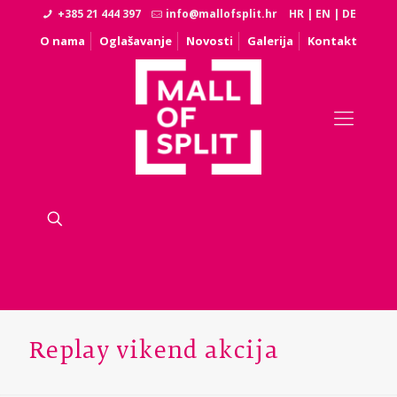
+385 21 444 397
info@mallofsplit.hr
HR
|
EN
|
DE
O nama
Oglašavanje
Novosti
Galerija
Kontakt
Replay vikend akcija