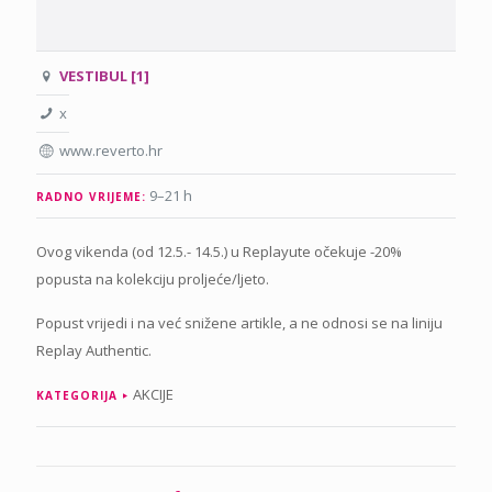
VESTIBUL [1]
x
www.reverto.hr
9–21 h
RADNO VRIJEME:
Ovog vikenda (od 12.5.- 14.5.) u Replayute očekuje -20%
popusta na kolekciju proljeće/ljeto.
Popust vrijedi i na već snižene artikle, a ne odnosi se na liniju
Replay Authentic.
AKCIJE
KATEGORIJA