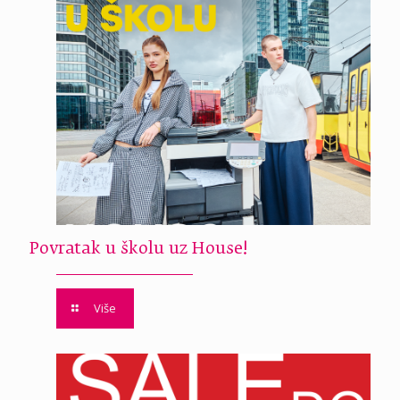
Povratak u školu uz House!
Više