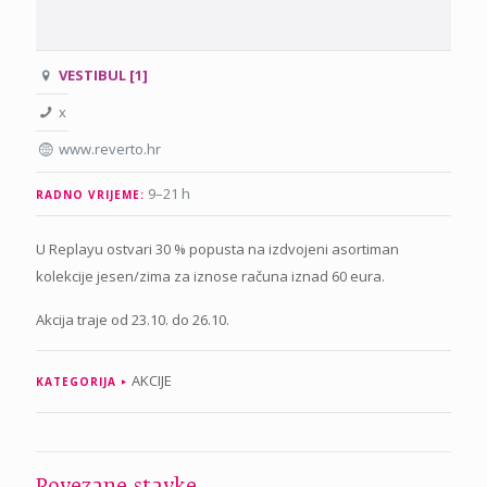
VESTIBUL [1]
x
www.reverto.hr
9–21 h
RADNO VRIJEME:
U Replayu ostvari 30 % popusta na izdvojeni asortiman
kolekcije jesen/zima za iznose računa iznad 60 eura.
Akcija traje od 23.10. do 26.10.
AKCIJE
KATEGORIJA
Povezane stavke