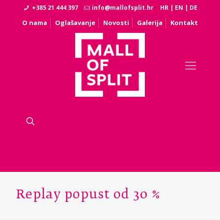
+385 21 444 397
info@mallofsplit.hr
HR
|
EN
|
DE
O nama
Oglašavanje
Novosti
Galerija
Kontakt
Replay popust od 30 %