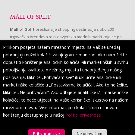
MALL OF SPLIT
Mall of Split
prestižna je shopping destinacija s oko 200
trgovačkih brendova te niz svjetskih modnih marki koje se po
prvi put pojavljuju u Splitu.
Prilikom posjeta našem mrežnom mjestu na Vaš se uređaj
pohranjuju nužni kolačići za njegov uredan rad. Ako nam želite
dopustiti korištenje analitičkih kolačića i/ili marketinških u svrhu
PRATITE NAS
poboljšanja kvalitete mrežnog mjesta i unaprjeđenja našeg
poslovanja, kliknite „Prihvaćam sve“ ili uključite analitičke i/ili
marketinške kolačiće u „Postavkama kolačića“. Ako to ne želite,
kliknite „Ne prihvaćam“. Ako odbijete analitičke i/ili marketinške
kolačiće, to neće utjecati na Vaše korisničko iskustvo na našem
mrežnom mjestu. Više informacija o kolačićima i njihovom
korištenju dostupno je u našoj
Politici privatnosti
Prihvaćam sve
Ne prihvaćam