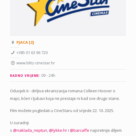
PJACA [2]
+385 01 63 96 720
www.blitz-cinestar.hr
09 - 24h
RADNO VRIJEME:
Oduvjek ti - dirljiva ekranizacija romana Colleen Hoover o
majci, kćeri i ljubavi koja ne prestaje ni kad sve drugo stane.
Film možete pogledati u CineStaru od srijede 22. 10. 2025.
U suradnji
s
@naklada_neptun
,
@lykke.hr
i
@barcaffe
najsretnije diljem