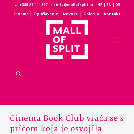
+385 21 444 397
info@mallofsplit.hr
HR
|
EN
|
DE
O nama
Oglašavanje
Novosti
Galerija
Kontakt
Cinema Book Club vraća se s
pričom koja je osvojila