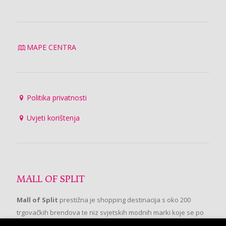
MAPE CENTRA
Politika privatnosti
Uvjeti korištenja
MALL OF SPLIT
Mall of Split
prestižna je shopping destinacija s oko 200
trgovačkih brendova te niz svjetskih modnih marki koje se po
prvi put pojavljuju u Splitu.