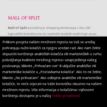
MALL OF SPLIT
Mall of Split
prestižna je shopping destinacija s oko 200
trgovačkih brendova te niz svjetskih modnih marki koje se po
prvi put pojavljuju u Splitu.
Prilikom posjeta našem mrežnom mjestu na Vaš se uređaj
pohranjuju nužni kolačići za njegov uredan rad. Ako nam želite
dopustiti korištenje analitičkih kolačića i/ili marketinških u svrhu
PRATITE NAS
poboljšanja kvalitete mrežnog mjesta i unaprjeđenja našeg
poslovanja, kliknite „Prihvaćam sve“ ili uključite analitičke i/ili
marketinške kolačiće u „Postavkama kolačića“. Ako to ne želite,
kliknite „Ne prihvaćam“. Ako odbijete analitičke i/ili marketinške
kolačiće, to neće utjecati na Vaše korisničko iskustvo na našem
mrežnom mjestu. Više informacija o kolačićima i njihovom
korištenju dostupno je u našoj
Politici privatnosti