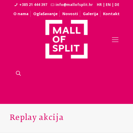
+385 21 444 397
info@mallofsplit.hr
HR
|
EN
|
DE
O nama
Oglašavanje
Novosti
Galerija
Kontakt
Replay akcija