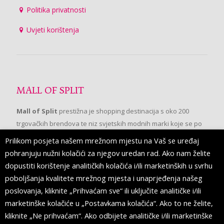
Politika privatnosti
Uvjeti korištenja
MALL OF SPLIT
Mall of Split
prestižna je shopping destinacija s oko 200
trgovačkih brendova te niz svjetskih modnih marki koje se po
prvi put pojavljuju u Splitu.
Prilikom posjeta našem mrežnom mjestu na Vaš se uređaj
pohranjuju nužni kolačići za njegov uredan rad. Ako nam želite
dopustiti korištenje analitičkih kolačića i/ili marketinških u svrhu
PRATITE NAS
poboljšanja kvalitete mrežnog mjesta i unaprjeđenja našeg
poslovanja, kliknite „Prihvaćam sve“ ili uključite analitičke i/ili
marketinške kolačiće u „Postavkama kolačića“. Ako to ne želite,
kliknite „Ne prihvaćam“. Ako odbijete analitičke i/ili marketinške