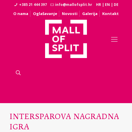
+385 21 444 397
info@mallofsplit.hr
HR
|
EN
|
DE
O nama
Oglašavanje
Novosti
Galerija
Kontakt
INTERSPAROVA NAGRADNA
IGRA