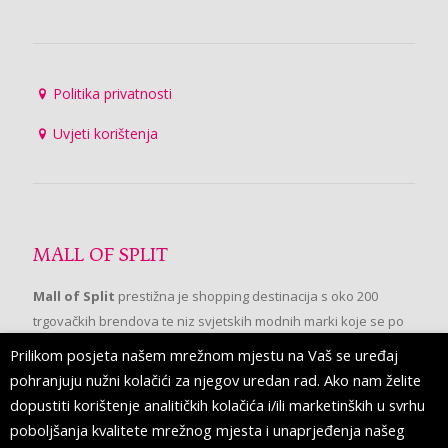
Politika privatnosti
Uvjeti korištenja
MALL OF SPLIT
Mall of Split
prestižna je shopping destinacija s oko 200
trgovačkih brendova te niz svjetskih modnih marki koje se po
prvi put pojavljuju u Splitu.
Prilikom posjeta našem mrežnom mjestu na Vaš se uređaj
pohranjuju nužni kolačići za njegov uredan rad. Ako nam želite
dopustiti korištenje analitičkih kolačića i/ili marketinških u svrhu
PRATITE NAS
poboljšanja kvalitete mrežnog mjesta i unaprjeđenja našeg