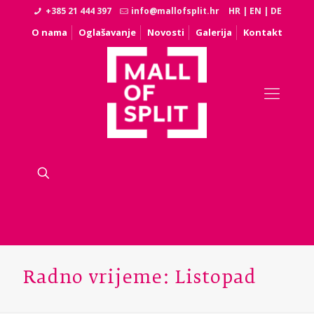
+385 21 444 397
info@mallofsplit.hr
HR
|
EN
|
DE
O nama
Oglašavanje
Novosti
Galerija
Kontakt
Radno vrijeme: Listopad