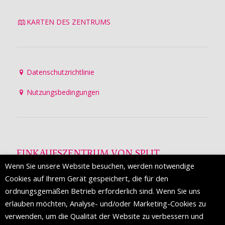
KARTEN DES ZENTRUMS
Datenschutzrichtlinie
Nutzungsbedingungen
EINKAUFSZENTRUM VON SPLIT
Wenn Sie unsere Website besuchen, werden notwendige
Die Mall of Split
ist ein prestigeträchtiges Einkaufsziel mit
Cookies auf Ihrem Gerät gespeichert, die für den
etwa 200 Einzelhandelsmarken und einer Reihe von
ordnungsgemäßen Betrieb erforderlich sind. Wenn Sie uns
Weltmodemarken, die zum ersten Mal in Split erscheinen.
erlauben möchten, Analyse- und/oder Marketing-Cookies zu
verwenden, um die Qualität der Website zu verbessern und