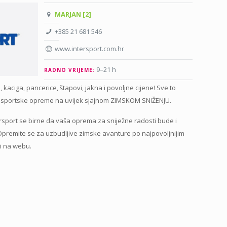
MARJAN [2]
+385 21 681 546
www.intersport.com.hr
9–21 h
RADNO VRIJEME:
 kaciga, pancerice, štapovi, jakna i povoljne cijene! Sve to
ini sportske opreme na uvijek sjajnom ZIMSKOM SNIŽENJU.
rsport se birne da vaša oprema za sniježne radosti bude i
. Opremite se za uzbudljive zimske avanture po najpovoljnijim
li na webu.