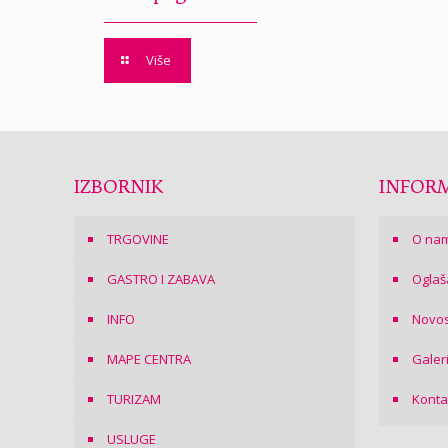
Više
IZBORNIK
INFORM
TRGOVINE
O na
GASTRO I ZABAVA
Oglaš
INFO
Novos
MAPE CENTRA
Galer
TURIZAM
Konta
USLUGE