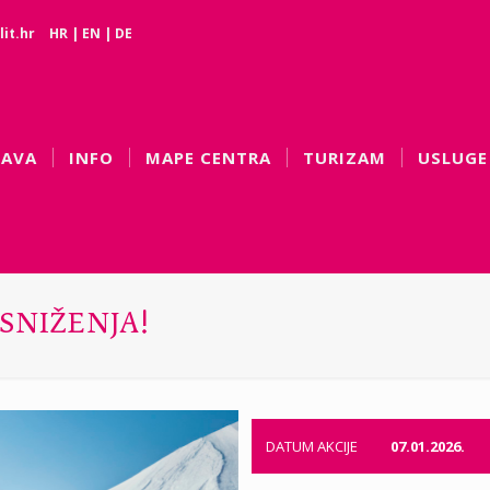
it.hr
HR
|
EN
|
DE
BAVA
INFO
MAPE CENTRA
TURIZAM
USLUGE
 SNIŽENJA!
DATUM AKCIJE
07.01.2026.