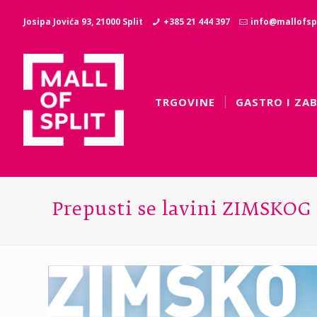
Josipa Jovića 93, 21000 Split
+385 21 444 397
info@mallofspl
TRGOVINE
GASTRO I ZA
Prepusti se lavini ZIMSKOG