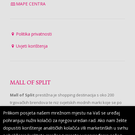
MAPE CENTRA
Politika privatnosti
Uvjeti korištenja
MALL OF SPLIT
Mall of Split
prestižna je shopping destinacija s oko 200
trgovačkih brendova te niz svjetskih modnih marki koje se po
prvi put pojavljuju u Splitu.
Prilikom posjeta našem mrežnom mjestu na Vaš se uređaj
pohranjuju nužni kolačići za njegov uredan rad. Ako nam želite
dopustiti korištenje analitičkih kolačića i/ili marketinških u svrhu
PRATITE NAS