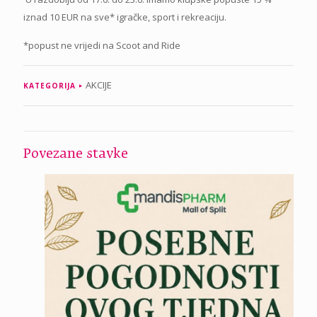
iznad 10 EUR na sve* igračke, sport i rekreaciju.
*popust ne vrijedi na Scoot and Ride
AKCIJE
KATEGORIJA
Povezane stavke