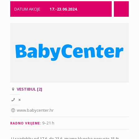
DATUM AKCIJE
17.-23.06.2024.
VESTIBUL [2]
www.babycenter.hr
9–21 h
RADNO VRIJEME:
U razdoblju od 17.6. do 23.6. imamo klupske popuste 15 %