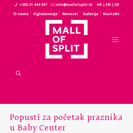
+385 21 444 397
info@mallofsplit.hr
HR
|
EN
|
DE
O nama
Oglašavanje
Novosti
Galerija
Kontakt
Popusti za početak praznika
u Baby Center