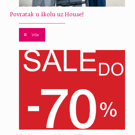
Povratak u školu uz House!
Više