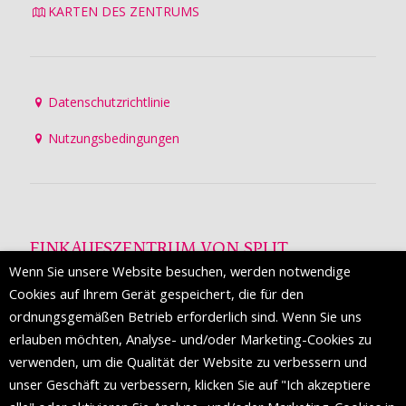
KARTEN DES ZENTRUMS
Datenschutzrichtlinie
Nutzungsbedingungen
EINKAUFSZENTRUM VON SPLIT
Wenn Sie unsere Website besuchen, werden notwendige
Die Mall of Split
ist ein prestigeträchtiges Einkaufsziel mit
Cookies auf Ihrem Gerät gespeichert, die für den
etwa 200 Einzelhandelsmarken und einer Reihe von
ordnungsgemäßen Betrieb erforderlich sind. Wenn Sie uns
Weltmodemarken, die zum ersten Mal in Split erscheinen.
erlauben möchten, Analyse- und/oder Marketing-Cookies zu
verwenden, um die Qualität der Website zu verbessern und
unser Geschäft zu verbessern, klicken Sie auf "Ich akzeptiere
FOLGEN SIE UNS