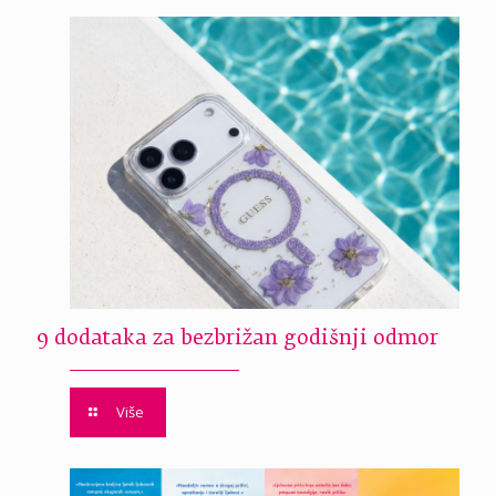
9 dodataka za bezbrižan godišnji odmor
Više