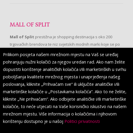
MALL OF SPLIT
Mall of Split
prestižna je shopping destinacija s oko 200
trgovačkih brendova te niz svjetskih modnih marki koje se po
prvi put pojavljuju u Splitu.
Prilikom posjeta našem mrežnom mjestu na Vaš se uređaj
pohranjuju nužni kolačići za njegov uredan rad. Ako nam želite
dopustiti korištenje analitičkih kolačića i/ili marketinških u svrhu
PRATITE NAS
poboljšanja kvalitete mrežnog mjesta i unaprjeđenja našeg
poslovanja, kliknite „Prihvaćam sve“ ili uključite analitičke i/ili
marketinške kolačiće u „Postavkama kolačića“. Ako to ne želite,
kliknite „Ne prihvaćam“. Ako odbijete analitičke i/ili marketinške
kolačiće, to neće utjecati na Vaše korisničko iskustvo na našem
mrežnom mjestu. Više informacija o kolačićima i njihovom
korištenju dostupno je u našoj
Politici privatnosti