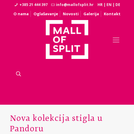
+385 21 444 397
info@mallofsplit.hr
HR
|
EN
|
DE
O nama
Oglašavanje
Novosti
Galerija
Kontakt
Nova kolekcija stigla u
Pandoru