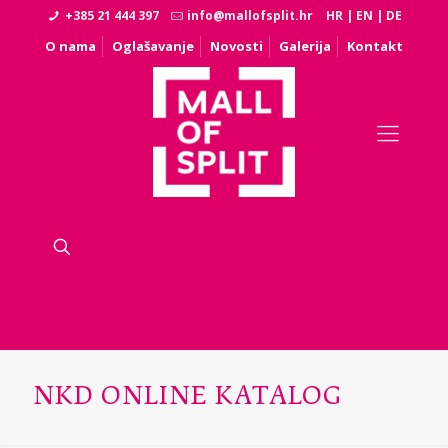
+385 21 444 397
info@mallofsplit.hr
HR
|
EN
|
DE
O nama
Oglašavanje
Novosti
Galerija
Kontakt
NKD ONLINE KATALOG