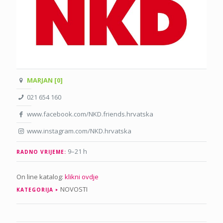
MARJAN [0]
021 654 160
www.facebook.com/NKD.friends.hrvatska
www.instagram.com/NKD.hrvatska
9–21 h
RADNO VRIJEME:
On line katalog:
klikni ovdje
NOVOSTI
KATEGORIJA