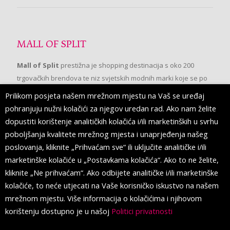
MALL OF SPLIT
Mall of Split
prestižna je shopping destinacija s oko 200
trgovačkih brendova te niz svjetskih modnih marki koje se po
prvi put pojavljuju u Splitu.
Prilikom posjeta našem mrežnom mjestu na Vaš se uređaj
pohranjuju nužni kolačići za njegov uredan rad. Ako nam želite
dopustiti korištenje analitičkih kolačića i/ili marketinških u svrhu
PRATITE NAS
poboljšanja kvalitete mrežnog mjesta i unaprjeđenja našeg
poslovanja, kliknite „Prihvaćam sve“ ili uključite analitičke i/ili
marketinške kolačiće u „Postavkama kolačića“. Ako to ne želite,
kliknite „Ne prihvaćam“. Ako odbijete analitičke i/ili marketinške
kolačiće, to neće utjecati na Vaše korisničko iskustvo na našem
mrežnom mjestu. Više informacija o kolačićima i njihovom
korištenju dostupno je u našoj
Politici privatnosti