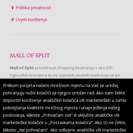
Politika privatnosti
Uvjeti korištenja
MALL OF SPLIT
Mall of Split
prestižna je shopping destinacija s oko 200
trgovačkih brendova te niz svjetskih modnih marki koje se po
prvi put pojavljuju u Splitu.
Prilikom posjeta našem mrežnom mjestu na Vaš se uređaj
pohranjuju nužni kolačići za njegov uredan rad. Ako nam želite
dopustiti korištenje analitičkih kolačića i/ili marketinških u svrhu
PRATITE NAS
poboljšanja kvalitete mrežnog mjesta i unaprjeđenja našeg
poslovanja, kliknite „Prihvaćam sve“ ili uključite analitičke i/ili
marketinške kolačiće u „Postavkama kolačića“. Ako to ne želite,
kliknite „Ne prihvaćam“. Ako odbijete analitičke i/ili marketinške