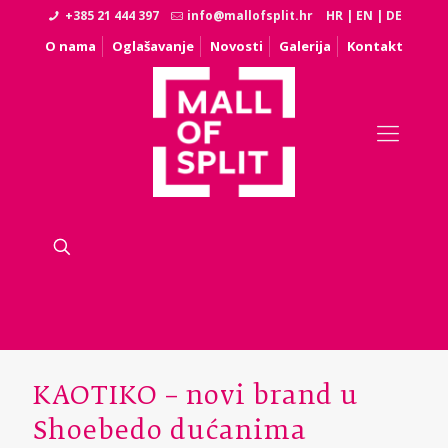
+385 21 444 397
info@mallofsplit.hr
HR
|
EN
|
DE
O nama
Oglašavanje
Novosti
Galerija
Kontakt
KAOTIKO – novi brand u
Shoebedo dućanima