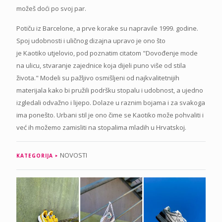
možeš doći po svoj par.
Potiču iz Barcelone, a prve korake su napravile 1999. godine.
Spoj udobnosti i uličnog dizajna upravo je ono što
je Kaotiko utjelovio, pod poznatim citatom "Dovođenje mode
na ulicu, stvaranje zajednice koja dijeli puno više od stila
života." Modeli su pažljivo osmišljeni od najkvalitetnijih
materijala kako bi pružili podršku stopalu i udobnost, a ujedno
izgledali odvažno i lijepo. Dolaze u raznim bojama i za svakoga
ima ponešto. Urbani stil je ono čime se Kaotiko može pohvaliti i
već ih možemo zamisliti na stopalima mladih u Hrvatskoj.
NOVOSTI
KATEGORIJA