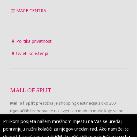
MAPE CENTRA
Politika privatnosti
Uvjeti korištenja
MALL OF SPLIT
Mall of Split
prestižna je shopping destinacija s oko 200
trgovačkih brendova te niz svjetskih modnih marki koje se po
prvi put pojavljuju u Splitu.
Prilikom posjeta našem mrežnom mjestu na Vaš se uređaj
pohranjuju nužni kolačići za njegov uredan rad. Ako nam želite
dopustiti korištenje analitičkih kolačića i/ili marketinških u svrhu