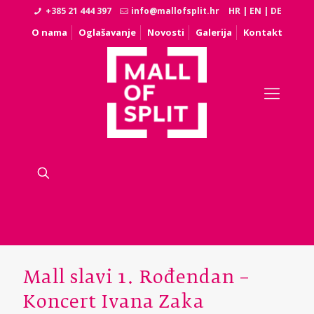
+385 21 444 397
info@mallofsplit.hr
HR
|
EN
|
DE
O nama
Oglašavanje
Novosti
Galerija
Kontakt
Mall slavi 1. Rođendan –
Koncert Ivana Zaka