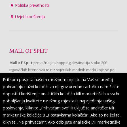
Politika privatnosti
Uvjeti korištenja
MALL OF SPLIT
Mall of Split
prestižna je shopping destinacija s oko 200
trgovačkih brendova te niz svjetskih modnih marki koje se po
prvi put pojavljuju u Splitu.
Prilikom posjeta našem mrežnom mjestu na Vaš se uređaj
pohranjuju nužni kolačići za njegov uredan rad. Ako nam želite
dopustiti korištenje analitičkih kolačića i/ili marketinških u svrhu
PRATITE NAS
poboljšanja kvalitete mrežnog mjesta i unaprjeđenja našeg
poslovanja, kliknite „Prihvaćam sve“ ili uključite analitičke i/ili
marketinške kolačiće u „Postavkama kolačića“. Ako to ne želite,
kliknite „Ne prihvaćam“. Ako odbijete analitičke i/ili marketinške