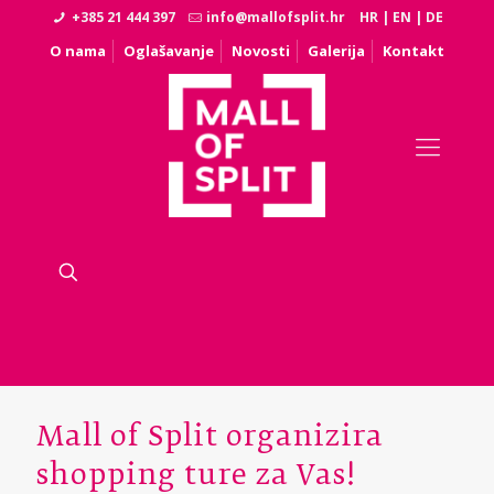
+385 21 444 397
info@mallofsplit.hr
HR
|
EN
|
DE
O nama
Oglašavanje
Novosti
Galerija
Kontakt
Mall of Split organizira
shopping ture za Vas!