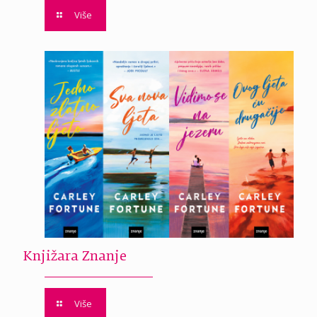
Više
Knjižara Znanje
Više