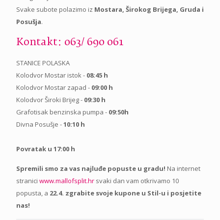
Svake subote polazimo iz
Mostara, Širokog Brijega, Gruda i
Posušja
.
Kontakt: 063/ 690 061
STANICE POLASKA
Kolodvor Mostar istok -
08:45 h
Kolodvor Mostar zapad -
09:00 h
Kolodvor Široki Brijeg -
09:30 h
Grafotisak benzinska pumpa -
09:50h
Divna Posušje -
10:10 h
Povratak u 17:00 h
Spremili smo za vas najluđe popuste u gradu!
Na internet
stranici
www.mallofsplit.hr
svaki dan vam otkrivamo 10
popusta, a
22.4. zgrabite svoje kupone u Stil-u i posjetite
nas!