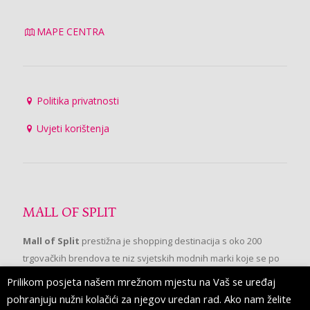
MAPE CENTRA
Politika privatnosti
Uvjeti korištenja
MALL OF SPLIT
Mall of Split
prestižna je shopping destinacija s oko 200
trgovačkih brendova te niz svjetskih modnih marki koje se po
prvi put pojavljuju u Splitu.
Prilikom posjeta našem mrežnom mjestu na Vaš se uređaj
pohranjuju nužni kolačići za njegov uredan rad. Ako nam želite