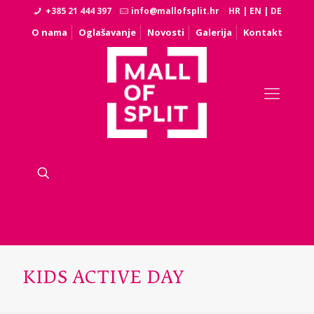
+385 21 444 397
info@mallofsplit.hr
HR
|
EN
|
DE
O nama
Oglašavanje
Novosti
Galerija
Kontakt
KIDS ACTIVE DAY