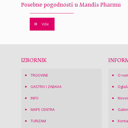
Posebne pogodnosti u Mandis Pharmu
Više
IZBORNIK
INFORM
TRGOVINE
O na
GASTRO I ZABAVA
Oglaš
INFO
Novos
MAPE CENTRA
Galer
TURIZAM
Konta