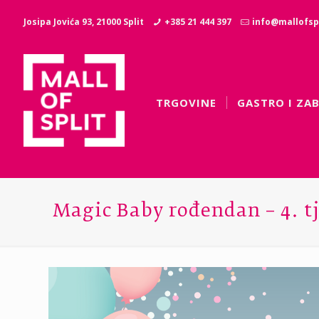
Josipa Jovića 93, 21000 Split
+385 21 444 397
info@mallofspl
TRGOVINE
GASTRO I ZA
Magic Baby rođendan – 4. t