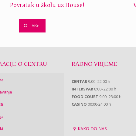
Povratak u školu uz House!
Više
ACIJE O CENTRU
RADNO VRIJEME
ma
CENTAR
9:00–22:00 h
INTERSPAR
8:00–22:00 h
avanje
FOOD COURT
9:00–23:00 h
ti
CASINO
00:00-24:00 h
ija
kt
KAKO DO NAS