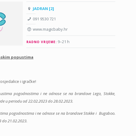
JADRAN [2]
091 9530 721
www.magicbaby.hr
9–21 h
RADNO VRIJEME:
anskim popustima
sjedalice i igračke!
pustima pogodnostima i ne odnose se na brandove Lego, Stokke,
ede u periodu od 22.02.2023 do 28.02.2023.
stima pogodnostima i ne odnose se na brandove Stokke i Bugaboo.
3 do 21.02.2023.