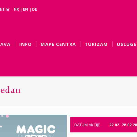
it.hr
HR
|
EN
|
DE
BAVA
INFO
MAPE CENTRA
TURIZAM
USLUGE
jedan
DATUM AKCIJE
22.02.-28.02.20