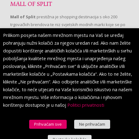
MALL OF SPLIT
Mall of Split
prestižna je shopping destinacija s oko 200
trgovačkih brendova te niz svjetskih modnih marki koje se po
prvi put pojavljuju u Splitu.
Prilikom posjeta našem mrežnom mjestu na Vaš se uređaj
pohranjuju nužni kolačići za njegov uredan rad. Ako nam želite
dopustiti korištenje analitičkih kolačića i/ili marketinških u svrhu
PRATITE NAS
poboljšanja kvalitete mrežnog mjesta i unaprjeđenja našeg
poslovanja, kliknite „Prihvaćam sve“ ili uključite analitičke i/ili
marketinške kolačiće u „Postavkama kolačića“. Ako to ne želite,
kliknite „Ne prihvaćam“. Ako odbijete analitičke i/ili marketinške
kolačiće, to neće utjecati na Vaše korisničko iskustvo na našem
mrežnom mjestu. Više informacija o kolačićima i njihovom
korištenju dostupno je u našoj
Politici privatnosti
Prihvaćam sve
Ne prihvaćam
© 2016 Mall of Split. All Rights Reserved.