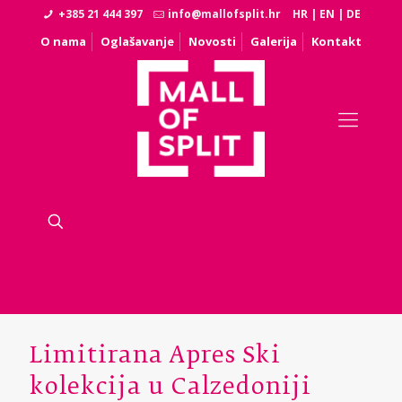
+385 21 444 397
info@mallofsplit.hr
HR
|
EN
|
DE
O nama
Oglašavanje
Novosti
Galerija
Kontakt
Limitirana Apres Ski
kolekcija u Calzedoniji