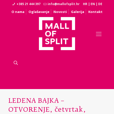
+385 21 444 397
info@mallofsplit.hr
HR
|
EN
|
DE
O nama
Oglašavanje
Novosti
Galerija
Kontakt
LEDENA BAJKA –
OTVORENJE, četvrtak,