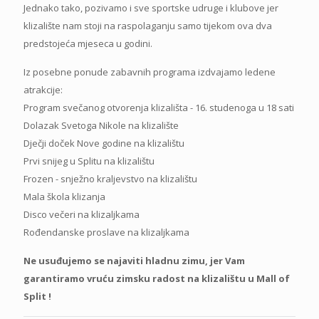
Jednako tako, pozivamo i sve sportske udruge i klubove jer
klizalište nam stoji na raspolaganju samo tijekom ova dva
predstojeća mjeseca u godini.
Iz posebne ponude zabavnih programa izdvajamo ledene
atrakcije:
Program svečanog otvorenja klizališta - 16. studenoga u 18 sati
Dolazak Svetoga Nikole na klizalište
Dječji doček Nove godine na klizalištu
Prvi snijeg u Splitu na klizalištu
Frozen - snježno kraljevstvo na klizalištu
Mala škola klizanja
Disco večeri na klizaljkama
Rođendanske proslave na klizaljkama
Ne usuđujemo se najaviti hladnu zimu, jer Vam
garantiramo vruću zimsku radost na klizalištu u Mall of
Split !