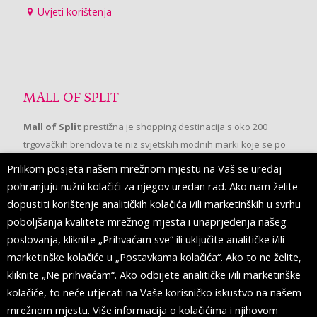
Uvjeti korištenja
MALL OF SPLIT
Mall of Split
prestižna je shopping destinacija s oko 200
trgovačkih brendova te niz svjetskih modnih marki koje se po
prvi put pojavljuju u Splitu.
Prilikom posjeta našem mrežnom mjestu na Vaš se uređaj
pohranjuju nužni kolačići za njegov uredan rad. Ako nam želite
dopustiti korištenje analitičkih kolačića i/ili marketinških u svrhu
PRATITE NAS
poboljšanja kvalitete mrežnog mjesta i unaprjeđenja našeg
poslovanja, kliknite „Prihvaćam sve“ ili uključite analitičke i/ili
marketinške kolačiće u „Postavkama kolačića“. Ako to ne želite,
kliknite „Ne prihvaćam“. Ako odbijete analitičke i/ili marketinške
kolačiće, to neće utjecati na Vaše korisničko iskustvo na našem
mrežnom mjestu. Više informacija o kolačićima i njihovom