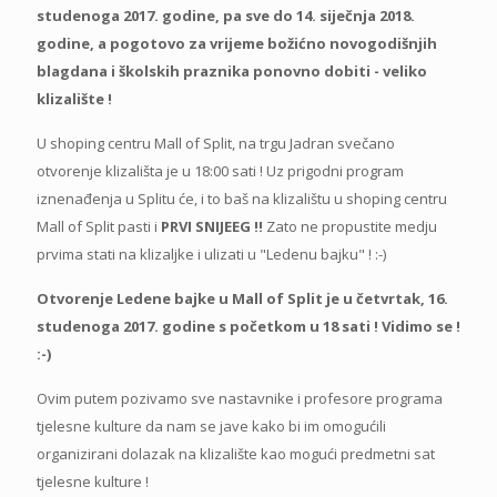
studenoga 2017. godine, pa sve do 14. siječnja 2018.
godine, a pogotovo za vrijeme božićno novogodišnjih
blagdana i školskih praznika ponovno dobiti - veliko
klizalište !
U shoping centru Mall of Split, na trgu Jadran svečano
otvorenje klizališta je u 18:00 sati ! Uz prigodni program
iznenađenja u Splitu će, i to baš na klizalištu u shoping centru
Mall of Split pasti i
PRVI SNIJEEG !!
Zato ne propustite medju
prvima stati na klizaljke i ulizati u "Ledenu bajku" ! :-)
Otvorenje Ledene bajke u Mall of Split je u četvrtak, 16.
studenoga 2017. godine s početkom u 18 sati ! Vidimo se !
:-)
Ovim putem pozivamo sve nastavnike i profesore programa
tjelesne kulture da nam se jave kako bi im omogućili
organizirani dolazak na klizalište kao mogući predmetni sat
tjelesne kulture !