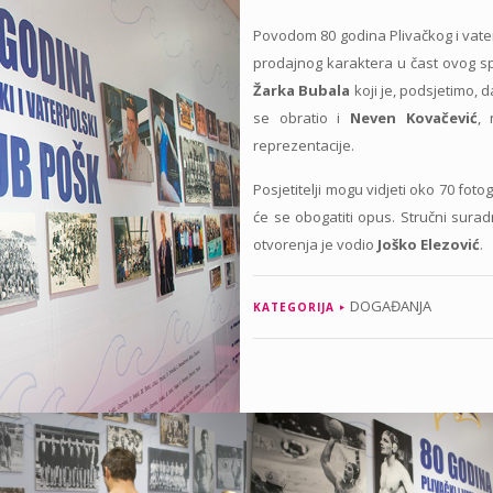
Povodom 80 godina Plivačkog i vate
prodajnog karaktera u čast ovog spo
Žarka Bubala
koji je, podsjetimo, 
se obratio i
Neven Kovačević
, 
reprezentacije.
Posjetitelji mogu vidjeti oko 70 fotog
će se obogatiti opus. Stručni surad
otvorenja je vodio
Joško Elezović
.
DOGAĐANJA
KATEGORIJA