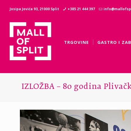
Josipa Jovića 93, 21000 Split
+385 21 444 397
info@mallofspl
TRGOVINE
GASTRO I ZA
IZLOŽBA – 80 godina Plivač