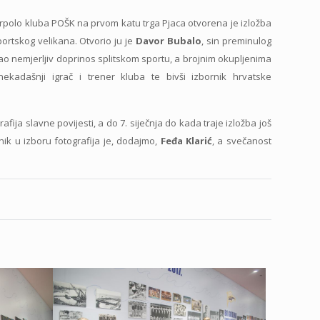
rpolo kluba POŠK na prvom katu trga Pjaca otvorena je izložba
rtskog velikana. Otvorio ju je
Davor Bubalo
, sin preminulog
dao nemjerljiv doprinos splitskom sportu, a brojnim okupljenima
nekadašnji igrač i trener kluba te bivši izbornik hrvatske
rafija slavne povijesti, a do 7. siječnja do kada traje izložba još
nik u izboru fotografija je, dodajmo,
Feđa Klarić
, a svečanost