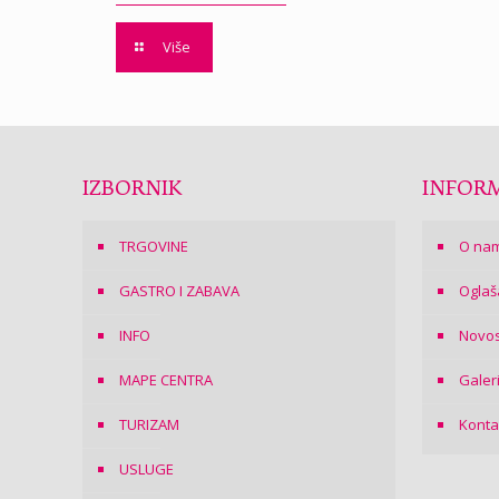
Više
IZBORNIK
INFORM
TRGOVINE
O na
GASTRO I ZABAVA
Oglaš
INFO
Novos
MAPE CENTRA
Galer
TURIZAM
Konta
USLUGE