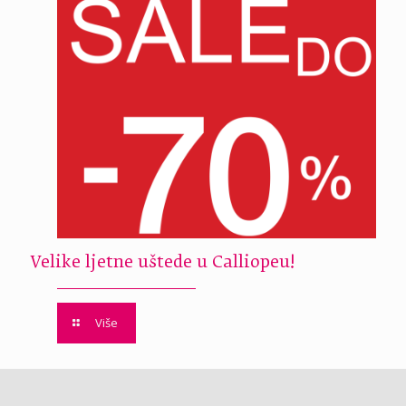
Velike ljetne uštede u Calliopeu!
Više