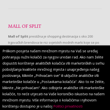
MALL OF SPLIT
Mall of Split
prestižna je shopping destinacija s oko 200
trgovačkih brendova te niz svjetskih modnih marki koje se po
prvi put pojavljuju u Splitu.
Prilikom posjeta našem mrežnom mjestu na Vaš se uređaj
pohranjuju nužni kolačići za njegov uredan rad. Ako nam želite
dopustiti korištenje analitičkih kolačića i/ili marketinških u svrhu
PRATITE NAS
poboljšanja kvalitete mrežnog mjesta i unaprjeđenja našeg
poslovanja, kliknite „Prihvaćam sve“ ili uključite analitičke i/ili
marketinške kolačiće u „Postavkama kolačića“. Ako to ne želite,
kliknite „Ne prihvaćam“. Ako odbijete analitičke i/ili marketinške
kolačiće, to neće utjecati na Vaše korisničko iskustvo na našem
mrežnom mjestu. Više informacija o kolačićima i njihovom
korištenju dostupno je u našoj
Politici privatnosti