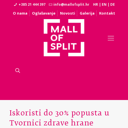
+385 21 444 397
info@mallofsplit.hr
HR
|
EN
|
DE
O nama
Oglašavanje
Novosti
Galerija
Kontakt
Iskoristi do 30% popusta u
Tvornici zdrave hrane