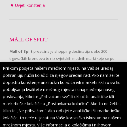
Uvjeti korištenja
MALL OF SPLIT
Mall of Split
prestižna je shopping destinacija s oko 200
trgovačkih brendova te niz svjetskih modnih marki koje se po
prvi put pojavljuju u Splitu.
Prilikom posjeta našem mrežnom mjestu na Vaš se uređaj
pohranjuju nužni kolačići za njegov uredan rad. Ako nam želite
dopustiti korištenje analitičkih kolačića i/ili marketinških u svrhu
PRATITE NAS
poboljšanja kvalitete mrežnog mjesta i unaprjeđenja našeg
poslovanja, kliknite „Prihvaćam sve“ ili uključite analitičke i/ili
marketinške kolačiće u „Postavkama kolačića“. Ako to ne želite,
kliknite „Ne prihvaćam“. Ako odbijete analitičke i/ili marketinške
kolačiće, to neće utjecati na Vaše korisničko iskustvo na našem
mrežnom mjestu. Više informacija o kolačićima i njihovom