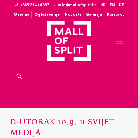
+385 21 444 397
info@mallofsplit.hr
HR
|
EN
|
DE
O nama
Oglašavanje
Novosti
Galerija
Kontakt
D-UTORAK 10.9. u SVIJET
MEDIJA