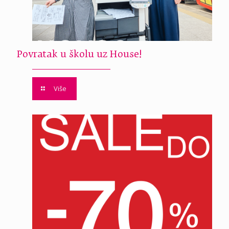
Povratak u školu uz House!
Više