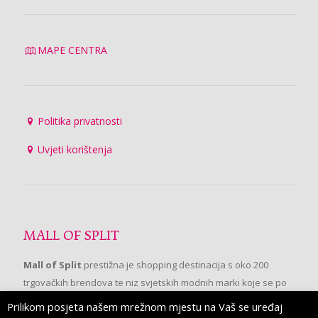
MAPE CENTRA
Politika privatnosti
Uvjeti korištenja
MALL OF SPLIT
Mall of Split
prestižna je shopping destinacija s oko 200
trgovačkih brendova te niz svjetskih modnih marki koje se po
prvi put pojavljuju u Splitu.
Prilikom posjeta našem mrežnom mjestu na Vaš se uređaj