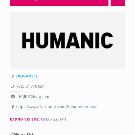
JADRAN [1]
+385 21 770 034
f-HMK8@lsag.com
https://www.facebook.com/humaniccroatia/
09:00 - 22:00 h
RADNO VRIJEME:
-20% na SVE