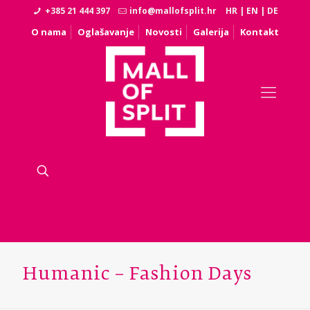
+385 21 444 397
info@mallofsplit.hr
HR
|
EN
|
DE
O nama
Oglašavanje
Novosti
Galerija
Kontakt
Humanic – Fashion Days