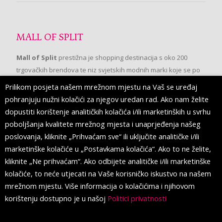
MALL OF SPLIT
Mall of Split
prestižna je shopping destinacija s oko 200
trgovačkih brendova te niz svjetskih modnih marki koje se po
prvi put pojavljuju u Splitu.
Prilikom posjeta našem mrežnom mjestu na Vaš se uređaj
pohranjuju nužni kolačići za njegov uredan rad. Ako nam želite
dopustiti korištenje analitičkih kolačića i/ili marketinških u svrhu
PRATITE NAS
poboljšanja kvalitete mrežnog mjesta i unaprjeđenja našeg
poslovanja, kliknite „Prihvaćam sve“ ili uključite analitičke i/ili
marketinške kolačiće u „Postavkama kolačića“. Ako to ne želite,
kliknite „Ne prihvaćam“. Ako odbijete analitičke i/ili marketinške
kolačiće, to neće utjecati na Vaše korisničko iskustvo na našem
mrežnom mjestu. Više informacija o kolačićima i njihovom
korištenju dostupno je u našoj
Politici privatnosti