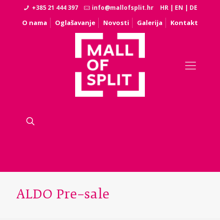
+385 21 444 397
info@mallofsplit.hr
HR
|
EN
|
DE
O nama
Oglašavanje
Novosti
Galerija
Kontakt
ALDO Pre–sale