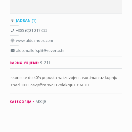
JADRAN [1]
+385 (0)21 217 655
www.aldoshoes.com
aldo.mallofsplit@reverto.hr
9–21 h
RADNO VRIJEME:
Iskoristite do 40% popusta na izdvojeni asortiman uz kupnju
iznad 30 € i osvježite svoju kolekciju uz ALDO.
AKCIJE
KATEGORIJA