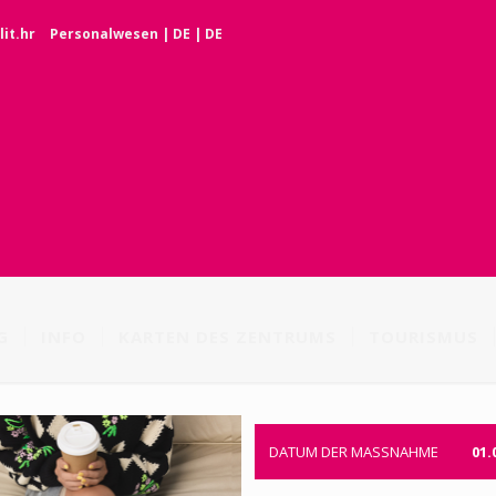
it.hr
Personalwesen
|
DE
|
DE
G
INFO
KARTEN DES ZENTRUMS
TOURISMUS
DATUM DER MASSNAHME
01.