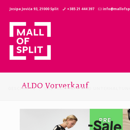
Josipa Jovića 93, 21000 Split
+385 21 444 397
info@mallofspl
ALDO Vorverkauf
GESCHÄFTE
GASTRONOMIE UND UNTERHALTUN