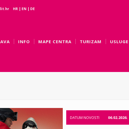
it.hr
HR
|
EN
|
DE
BAVA
INFO
MAPE CENTRA
TURIZAM
USLUGE
DATUM NOVOSTI
06.02.2026.