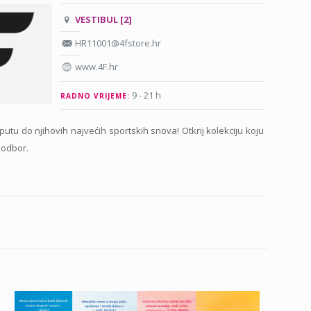
VESTIBUL [2]
HR11001@4fstore.hr
www.4F.hr
9 - 21 h
RADNO VRIJEME:
tu do njihovih najvećih sportskih snova! Otkrij kolekciju koju
 odbor.