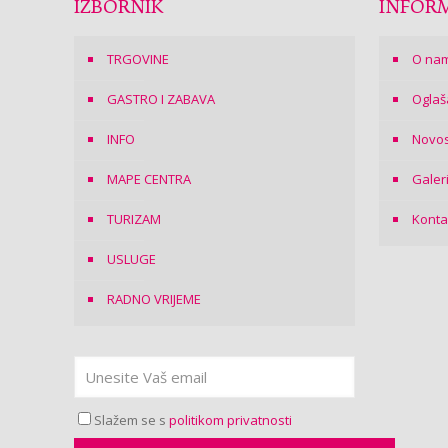
IZBORNIK
INFORM
TRGOVINE
O na
GASTRO I ZABAVA
Oglaš
INFO
Novos
MAPE CENTRA
Galer
TURIZAM
Konta
USLUGE
RADNO VRIJEME
Slažem se s
politikom privatnosti