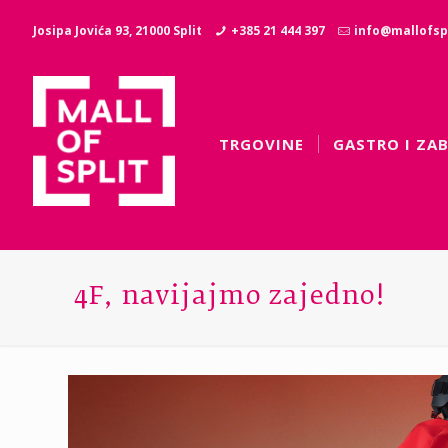
Josipa Jovića 93, 21000 Split
+385 21 444 397
info@mallofspl
TRGOVINE
GASTRO I ZA
4F, navijajmo zajedno!