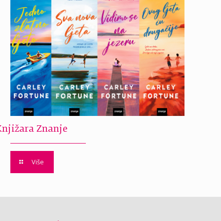
Knjižara Znanje
Više