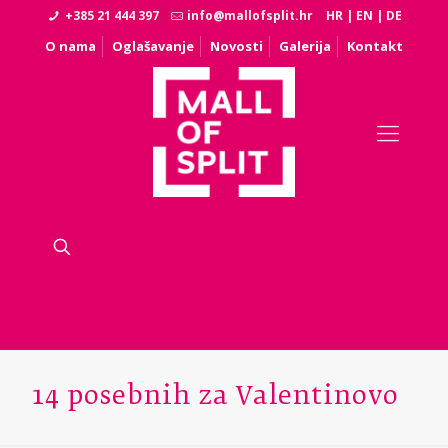
+385 21 444 397
info@mallofsplit.hr
HR
|
EN
|
DE
O nama
Oglašavanje
Novosti
Galerija
Kontakt
14 posebnih za Valentinovo