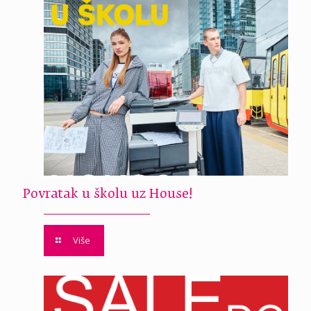
Povratak u školu uz House!
Više