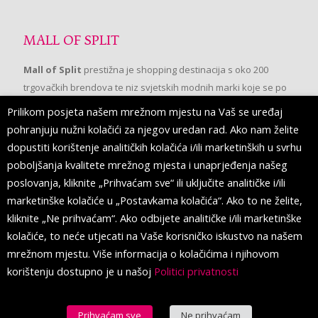
MALL OF SPLIT
Mall of Split
prestižna je shopping destinacija s oko 200
trgovačkih brendova te niz svjetskih modnih marki koje se po
prvi put pojavljuju u Splitu.
Prilikom posjeta našem mrežnom mjestu na Vaš se uređaj
pohranjuju nužni kolačići za njegov uredan rad. Ako nam želite
dopustiti korištenje analitičkih kolačića i/ili marketinških u svrhu
PRATITE NAS
poboljšanja kvalitete mrežnog mjesta i unaprjeđenja našeg
poslovanja, kliknite „Prihvaćam sve“ ili uključite analitičke i/ili
marketinške kolačiće u „Postavkama kolačića“. Ako to ne želite,
kliknite „Ne prihvaćam“. Ako odbijete analitičke i/ili marketinške
kolačiće, to neće utjecati na Vaše korisničko iskustvo na našem
mrežnom mjestu. Više informacija o kolačićima i njihovom
korištenju dostupno je u našoj
Politici privatnosti
Prihvaćam sve
Ne prihvaćam