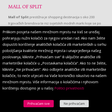
MALL OF SPLIT
Mall of Split
prestižna je shopping destinacija s oko 200
trgovačkih brendova te niz svjetskih modnih marki koje se po
prvi put pojavljuju u Splitu.
Prilikom posjeta našem mrežnom mjestu na Vaš se uređaj
pohranjuju nužni kolačići za njegov uredan rad. Ako nam želite
dopustiti korištenje analitičkih kolačića i/ili marketinških u svrhu
PRATITE NAS
poboljšanja kvalitete mrežnog mjesta i unaprjeđenja našeg
poslovanja, kliknite „Prihvaćam sve“ ili uključite analitičke i/ili
marketinške kolačiće u „Postavkama kolačića“. Ako to ne želite,
kliknite „Ne prihvaćam“. Ako odbijete analitičke i/ili marketinške
kolačiće, to neće utjecati na Vaše korisničko iskustvo na našem
mrežnom mjestu. Više informacija o kolačićima i njihovom
korištenju dostupno je u našoj
Politici privatnosti
Prihvaćam sve
Ne prihvaćam