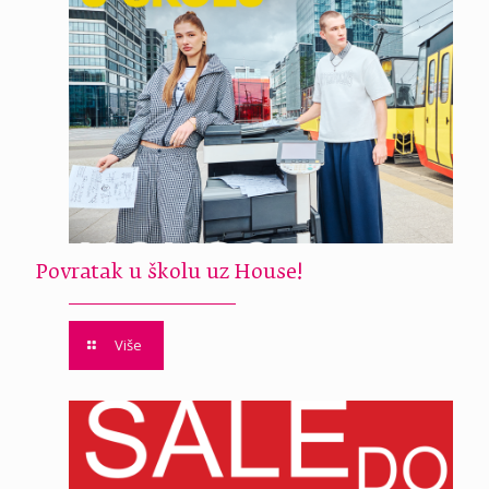
Povratak u školu uz House!
Više