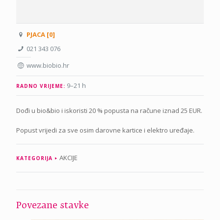
PJACA [0]
021 343 076
www.biobio.hr
9–21 h
RADNO VRIJEME:
Dođi u bio&bio i iskoristi 20 % popusta na račune iznad 25 EUR.
Popust vrijedi za sve osim darovne kartice i elektro uređaje.
AKCIJE
KATEGORIJA
Povezane stavke