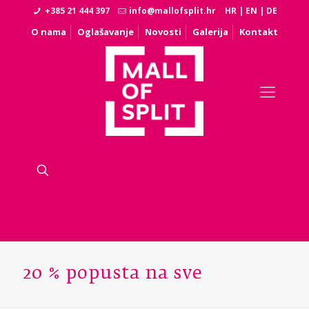
+385 21 444 397
info@mallofsplit.hr
HR
|
EN
|
DE
O nama
Oglašavanje
Novosti
Galerija
Kontakt
20 % popusta na sve