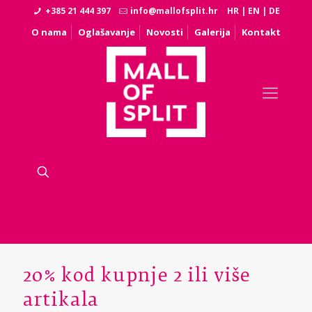
+385 21 444 397
info@mallofsplit.hr
HR
|
EN
|
DE
O nama
Oglašavanje
Novosti
Galerija
Kontakt
20% kod kupnje 2 ili više
artikala