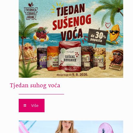
Tjedan suhog voća
Više