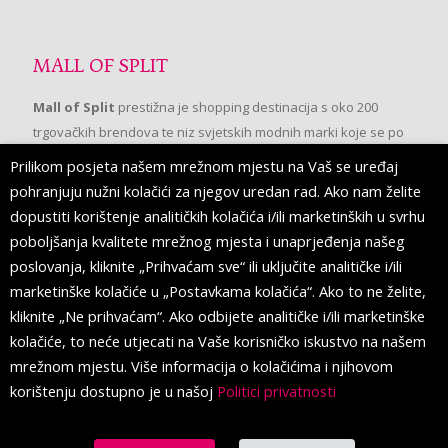
MALL OF SPLIT
Mall of Split
prestižna je shopping destinacija s oko 200
trgovačkih brendova te niz svjetskih modnih marki koje se po
prvi put pojavljuju u Splitu.
Prilikom posjeta našem mrežnom mjestu na Vaš se uređaj
pohranjuju nužni kolačići za njegov uredan rad. Ako nam želite
dopustiti korištenje analitičkih kolačića i/ili marketinških u svrhu
PRATITE NAS
poboljšanja kvalitete mrežnog mjesta i unaprjeđenja našeg
poslovanja, kliknite „Prihvaćam sve“ ili uključite analitičke i/ili
marketinške kolačiće u „Postavkama kolačića“. Ako to ne želite,
kliknite „Ne prihvaćam“. Ako odbijete analitičke i/ili marketinške
kolačiće, to neće utjecati na Vaše korisničko iskustvo na našem
mrežnom mjestu. Više informacija o kolačićima i njihovom
korištenju dostupno je u našoj
Politici privatnosti