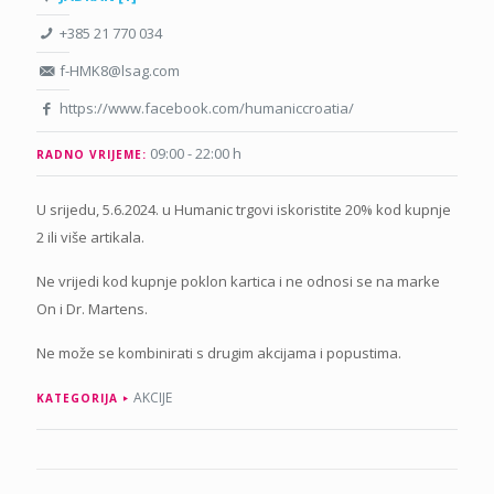
+385 21 770 034
f-HMK8@lsag.com
https://www.facebook.com/humaniccroatia/
09:00 - 22:00 h
RADNO VRIJEME:
U srijedu, 5.6.2024. u Humanic trgovi iskoristite 20% kod kupnje
2 ili više artikala.
Ne vrijedi kod kupnje poklon kartica i ne odnosi se na marke
On i Dr. Martens.
Ne može se kombinirati s drugim akcijama i popustima.
AKCIJE
KATEGORIJA