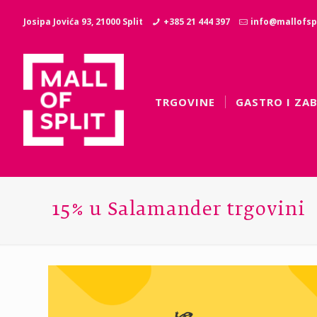
Josipa Jovića 93, 21000 Split
+385 21 444 397
info@mallofspl
TRGOVINE
GASTRO I ZA
15% u Salamander trgovini