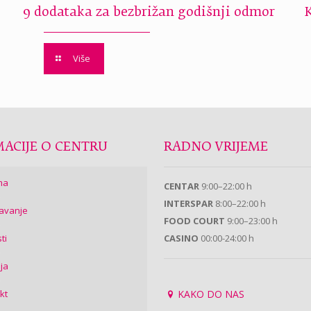
9 dodataka za bezbrižan godišnji odmor
Više
ACIJE O CENTRU
RADNO VRIJEME
ma
CENTAR
9:00–22:00 h
INTERSPAR
8:00–22:00 h
avanje
FOOD COURT
9:00–23:00 h
ti
CASINO
00:00-24:00 h
ija
kt
KAKO DO NAS