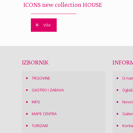
ICONS new collection HOUSE
Više
IZBORNIK
INFORM
TRGOVINE
O na
GASTRO I ZABAVA
Oglaš
INFO
Novos
MAPE CENTRA
Galer
TURIZAM
Konta