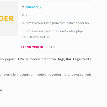
JADRAN [0]
x
https://www.instagram.com/salamander.hr/
https://www.facebook.com/profile.php?
id=100083290591198
9–21 h
RADNO VRIJEME:
ivni popust
-15%
na modele brendova
Hogl, Karl Lagerfeld i
u i nesniženi asortiman modela navedenih brendova i vrijedi
4.