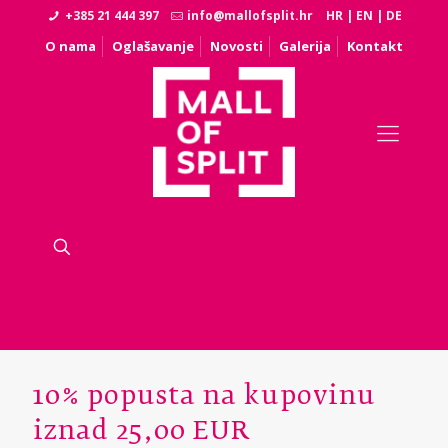
+385 21 444 397
info@mallofsplit.hr
HR
|
EN
|
DE
O nama
Oglašavanje
Novosti
Galerija
Kontakt
10% popusta na kupovinu
iznad 25,00 EUR