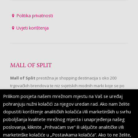
Politika privatnosti
Uvjeti korištenja
MALL OF SPLIT
Mall of Split
prestižna je shopping destinacija s oko 200
trgovačkih brendova te niz svjetskih modnih marki koje se po
prvi put pojavljuju u Splitu.
Prilikom posjeta našem mrežnom mjestu na Vaš se uređaj
pohranjuju nužni kolačići za njegov uredan rad. Ako nam želite
dopustiti korištenje analitičkih kolačića i/ili marketinških u svrhu
PRATITE NAS
poboljšanja kvalitete mrežnog mjesta i unaprjeđenja našeg
poslovanja, kliknite „Prihvaćam sve“ ili uključite analitičke i/ili
marketinške kolačiće u „Postavkama kolačića“. Ako to ne želite,