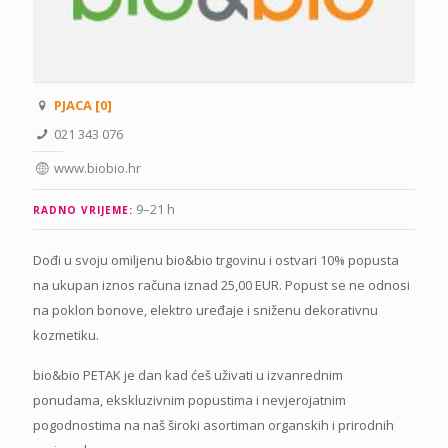
PJACA [0]
021 343 076
www.biobio.hr
9–21 h
RADNO VRIJEME:
Dođi u svoju omiljenu bio&bio trgovinu i ostvari 10% popusta
na ukupan iznos računa iznad 25,00 EUR. Popust se ne odnosi
na poklon bonove, elektro uređaje i sniženu dekorativnu
kozmetiku.
bio&bio PETAK je dan kad ćeš uživati u izvanrednim
ponudama, ekskluzivnim popustima i nevjerojatnim
pogodnostima na naš široki asortiman organskih i prirodnih