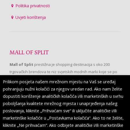
Politika privatnosti
Uvjeti korištenja
MALL OF SPLIT
Mall of Split
prestižna je shopping destinacija s oko 200
trgovačkih brendova te niz svjetskih modnih marki koje se po
prvi put pojavljuju u Splitu.
Prilikom posjeta našem mrežnom mjestu na Vaš se uređaj
pohranjuju nužni kolačići za njegov uredan rad. Ako nam želite
dopustiti korištenje analitičkih kolačića i/ili marketinških u svrhu
PRATITE NAS
poboljšanja kvalitete mrežnog mjesta i unaprjeđenja našeg
poslovanja, kliknite „Prihvaćam sve“ ili uključite analitičke i/ili
marketinške kolačiće u „Postavkama kolačića“. Ako to ne želite,
kliknite „Ne prihvaćam“. Ako odbijete analitičke i/ili marketinške