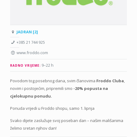
JADRAN [2]
+385 21 744 925
www.froddo.com
9–22 h
RADNO VRIJEME:
Povodom tog posebnog dana, svim članovima
Froddo Cluba
,
novim i postojećim, pripremili smo
-20% popusta na
cjelokupnu ponudu.
Ponuda vrijedi u Froddo shopu, samo 1. lipnja
Svako dijete zaslužuje svoj poseban dan – našim mališanima
želimo sretan njihov dan!