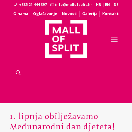
+385 21 444 397
info@mallofsplit.hr
HR
|
EN
|
DE
O nama
Oglašavanje
Novosti
Galerija
Kontakt
1. lipnja obilježavamo
Međunarodni dan djeteta!