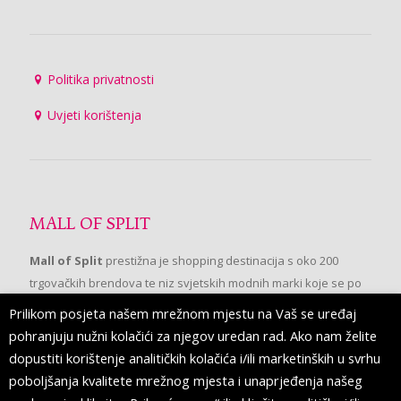
Politika privatnosti
Uvjeti korištenja
MALL OF SPLIT
Mall of Split
prestižna je shopping destinacija s oko 200
trgovačkih brendova te niz svjetskih modnih marki koje se po
prvi put pojavljuju u Splitu.
Prilikom posjeta našem mrežnom mjestu na Vaš se uređaj
pohranjuju nužni kolačići za njegov uredan rad. Ako nam želite
dopustiti korištenje analitičkih kolačića i/ili marketinških u svrhu
PRATITE NAS
poboljšanja kvalitete mrežnog mjesta i unaprjeđenja našeg