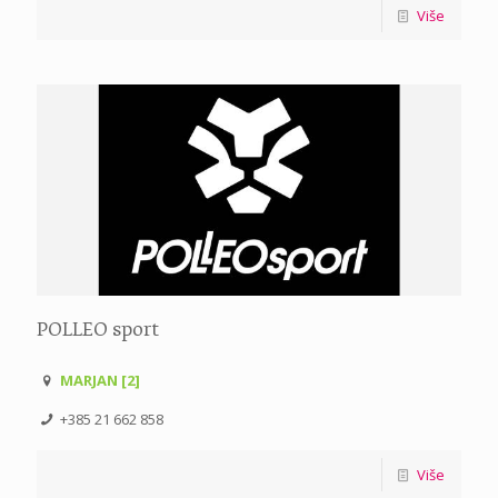
Više
POLLEO sport
MARJAN [2]
+385 21 662 858
Više