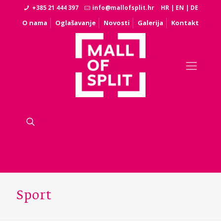
+385 21 444 397
info@mallofsplit.hr
HR
|
EN
|
DE
O nama
Oglašavanje
Novosti
Galerija
Kontakt
Sport