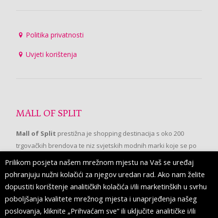
Politika privatnosti
Uvjeti korištenja
MALL OF SPLIT
Mall of Split
prestižna je shopping destinacija s oko 200
trgovačkih brendova te niz svjetskih modnih marki koje se po
prvi put pojavljuju u Splitu.
Prilikom posjeta našem mrežnom mjestu na Vaš se uređaj
pohranjuju nužni kolačići za njegov uredan rad. Ako nam želite
dopustiti korištenje analitičkih kolačića i/ili marketinških u svrhu
PRATITE NAS
poboljšanja kvalitete mrežnog mjesta i unaprjeđenja našeg
poslovanja, kliknite „Prihvaćam sve“ ili uključite analitičke i/ili