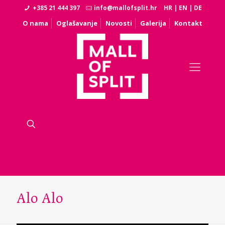
+385 21 444 397
info@mallofsplit.hr
HR
|
EN
|
DE
O nama
Oglašavanje
Novosti
Galerija
Kontakt
Alo Alo