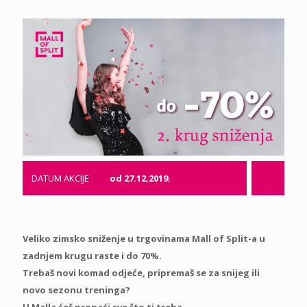
DATUM AKCIJE
od 27.12.2019.
Veliko zimsko sniženje u trgovinama Mall of Split-a u
zadnjem krugu raste i do 70%.
Trebaš novi komad odjeće, pripremaš se za snijeg ili
novo sezonu treninga?
U Malla ćeš pronaći sve što ti treba.