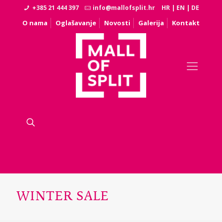
+385 21 444 397
info@mallofsplit.hr
HR
|
EN
|
DE
O nama
Oglašavanje
Novosti
Galerija
Kontakt
WINTER SALE