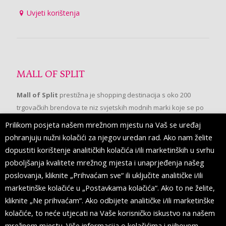
Uvjeti korištenja
MALL OF SPLIT
Mall of Split
prestižna je shopping destinacija s oko 200
trgovačkih brendova te niz svjetskih modnih marki koje se po
prvi put pojavljuju u Splitu.
Prilikom posjeta našem mrežnom mjestu na Vaš se uređaj
pohranjuju nužni kolačići za njegov uredan rad. Ako nam želite
dopustiti korištenje analitičkih kolačića i/ili marketinških u svrhu
PRATITE NAS
poboljšanja kvalitete mrežnog mjesta i unaprjeđenja našeg
poslovanja, kliknite „Prihvaćam sve“ ili uključite analitičke i/ili
marketinške kolačiće u „Postavkama kolačića“. Ako to ne želite,
kliknite „Ne prihvaćam“. Ako odbijete analitičke i/ili marketinške
kolačiće, to neće utjecati na Vaše korisničko iskustvo na našem
mrežnom mjestu. Više informacija o kolačićima i njihovom