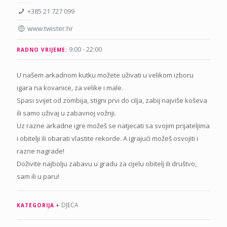
+385 21 727 099
www.twister.hr
9:00 - 22:00
RADNO VRIJEME:
U našem arkadnom kutku možete uživati u velikom izboru
igara na kovanice, za velike i male.
Spasi svijet od zombija, stigni prvi do cilja, zabij najviše koševa
ili samo uživaj u zabavnoj vožnji.
Uz razne arkadne igre možeš se natjecati sa svojim prijateljima
i obitelji ili obarati vlastite rekorde. A igrajući možeš osvojiti i
razne nagrade!
Doživite najbolju zabavu u gradu za cijelu obitelj ili društvo,
sam ili u paru!
DJECA
KATEGORIJA