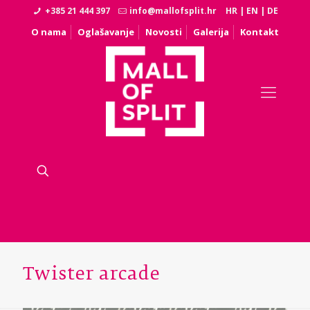
+385 21 444 397
info@mallofsplit.hr
HR
|
EN
|
DE
O nama
Oglašavanje
Novosti
Galerija
Kontakt
Twister arcade