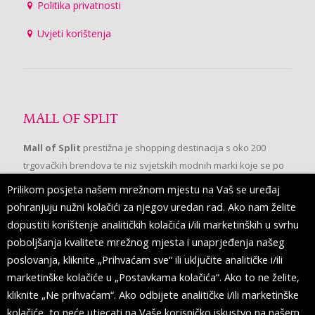
Politika privatnosti
Uvjeti korištenja
MALL OF SPLIT
Mall of Split
prestižna je shopping destinacija s oko 200
trgovačkih brendova te niz svjetskih modnih marki koje se po
prvi put pojavljuju u Splitu.
Prilikom posjeta našem mrežnom mjestu na Vaš se uređaj
pohranjuju nužni kolačići za njegov uredan rad. Ako nam želite
dopustiti korištenje analitičkih kolačića i/ili marketinških u svrhu
PRATITE NAS
poboljšanja kvalitete mrežnog mjesta i unaprjeđenja našeg
poslovanja, kliknite „Prihvaćam sve“ ili uključite analitičke i/ili
marketinške kolačiće u „Postavkama kolačića“. Ako to ne želite,
kliknite „Ne prihvaćam“. Ako odbijete analitičke i/ili marketinške
kolačiće, to neće utjecati na Vaše korisničko iskustvo na našem