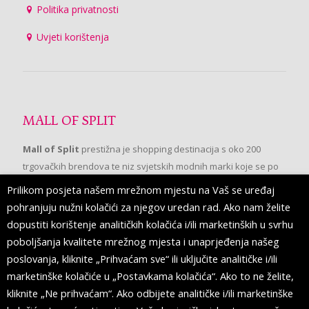
Politika privatnosti
Uvjeti korištenja
MALL OF SPLIT
Mall of Split
prestižna je shopping destinacija s oko 200
trgovačkih brendova te niz svjetskih modnih marki koje se po
prvi put pojavljuju u Splitu.
Prilikom posjeta našem mrežnom mjestu na Vaš se uređaj
pohranjuju nužni kolačići za njegov uredan rad. Ako nam želite
dopustiti korištenje analitičkih kolačića i/ili marketinških u svrhu
PRATITE NAS
poboljšanja kvalitete mrežnog mjesta i unaprjeđenja našeg
poslovanja, kliknite „Prihvaćam sve“ ili uključite analitičke i/ili
marketinške kolačiće u „Postavkama kolačića“. Ako to ne želite,
kliknite „Ne prihvaćam“. Ako odbijete analitičke i/ili marketinške