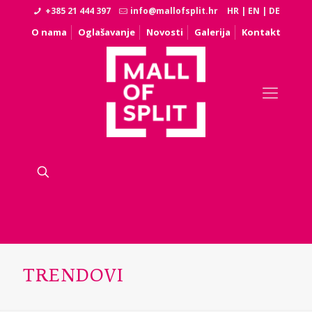
+385 21 444 397
info@mallofsplit.hr
HR
|
EN
|
DE
O nama
Oglašavanje
Novosti
Galerija
Kontakt
TRENDOVI