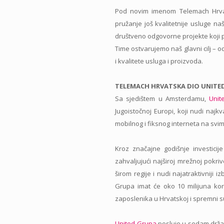
Pod novim imenom Telemach Hrvats
pružanje još kvalitetnije usluge na
društveno odgovorne projekte koji po
Time ostvarujemo naš glavni cilj – o
i kvalitete usluga i proizvoda.
TELEMACH HRVATSKA DIO UNITE
Sa sjedištem u Amsterdamu,
Unit
Jugoistočnoj Europi, koji nudi najkv
mobilnog i fiksnog interneta na svim
Kroz značajne godišnje investicije
zahvaljujući najširoj mrežnoj pokri
širom regije i nudi najatraktivniji i
Grupa imat će oko 10 milijuna kor
zaposlenika u Hrvatskoj i spremni su
United Grupa
posluje u sedam držav