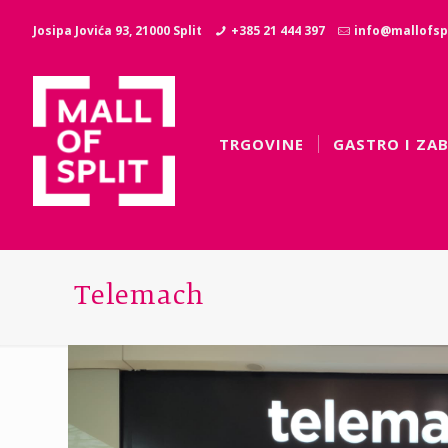
Josipa Jovića 93, 21000 Split
+385 21 444 397
info@mallofspl
TRGOVINE
GASTRO I ZA
Telemach