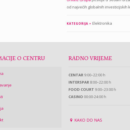
od najvećih globalnih investicijskih 
Elektronika
KATEGORIJA
ACIJE O CENTRU
RADNO VRIJEME
ma
CENTAR
9:00–22:00 h
INTERSPAR
8:00–22:00 h
avanje
FOOD COURT
9:00–23:00 h
ti
CASINO
00:00-24:00 h
ija
kt
KAKO DO NAS