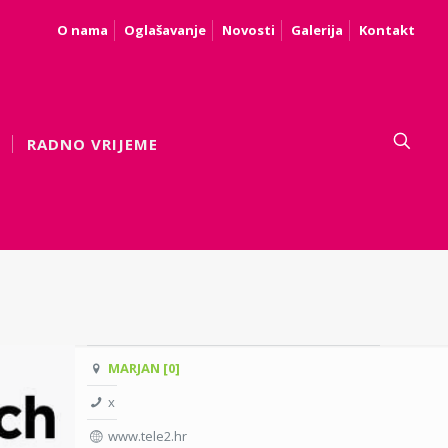
O nama
Oglašavanje
Novosti
Galerija
Kontakt
RADNO VRIJEME
MARJAN [0]
x
www.tele2.hr