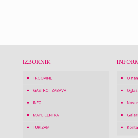
IZBORNIK
INFORM
TRGOVINE
O na
GASTRO I ZABAVA
Oglaš
INFO
Novos
MAPE CENTRA
Galer
TURIZAM
Konta