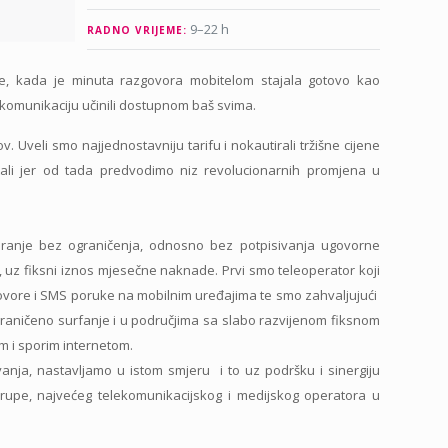
9–22 h
RADNO VRIJEME:
e, kada je minuta razgovora mobitelom stajala gotovo kao
o komunikaciju učinili dostupnom baš svima.
zov. Uveli smo najjednostavniju tarifu i nokautirali tržišne cijene
li jer od tada predvodimo niz revolucionarnih promjena u
niranje bez ograničenja, odnosno bez potpisivanja ugovorne
 uz fiksni iznos mjesečne naknade. Prvi smo teleoperator koji
govore i SMS poruke na mobilnim uređajima te smo zahvaljujući
raničeno surfanje i u područjima sa slabo razvijenom fiksnom
m i sporim internetom.
nja, nastavljamo u istom smjeru i to uz podršku i sinergiju
rupe, najvećeg telekomunikacijskog i medijskog operatora u