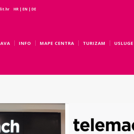
it.hr
HR
|
EN
|
DE
BAVA
INFO
MAPE CENTRA
TURIZAM
USLUGE