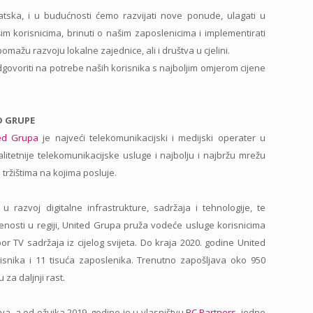
ka, i u budućnosti ćemo razvijati nove ponude, ulagati u
šim korisnicima, brinuti o našim zaposlenicima i implementirati
mažu razvoju lokalne zajednice, ali i društva u cjelini.
dgovoriti na potrebe naših korisnika s najboljim omjerom cijene
D GRUPE
ed Grupa
je najveći telekomunikacijski i medijski operater u
alitetnije telekomunikacijske usluge i najbolju i najbržu mrežu
 tržištima na kojima posluje.
 u razvoj digitalne infrastrukture, sadržaja i tehnologije, te
venosti u regiji, United Grupa pruža vodeće usluge korisnicima
zbor TV sadržaja iz cijelog svijeta. Do kraja 2020. godine United
isnika i 11 tisuća zaposlenika. Trenutno zapošljava oko 950
 za daljnji rast.
a, a od ožujka 2019. godine je u vlasništvu
BC Partners,
jedne