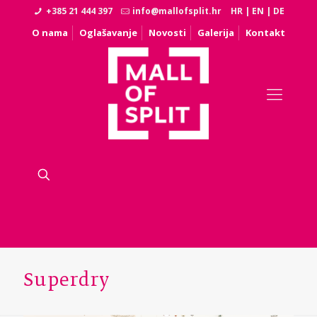
+385 21 444 397
info@mallofsplit.hr
HR
|
EN
|
DE
O nama
Oglašavanje
Novosti
Galerija
Kontakt
Superdry