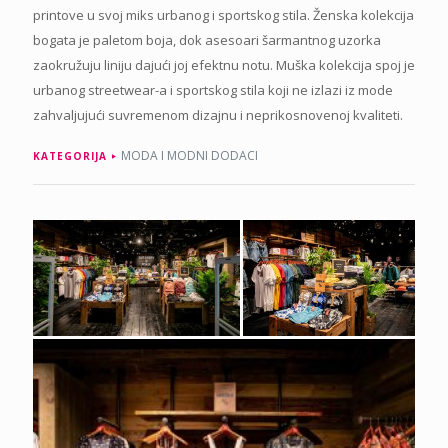
printove u svoj miks urbanog i sportskog stila. Ženska kolekcija
bogata je paletom boja, dok asesoari šarmantnog uzorka
zaokružuju liniju dajući joj efektnu notu. Muška kolekcija spoj je
urbanog streetwear-a i sportskog stila koji ne izlazi iz mode
zahvaljujući suvremenom dizajnu i neprikosnovenoj kvaliteti.
MODA I MODNI DODACI
KATEGORIJA