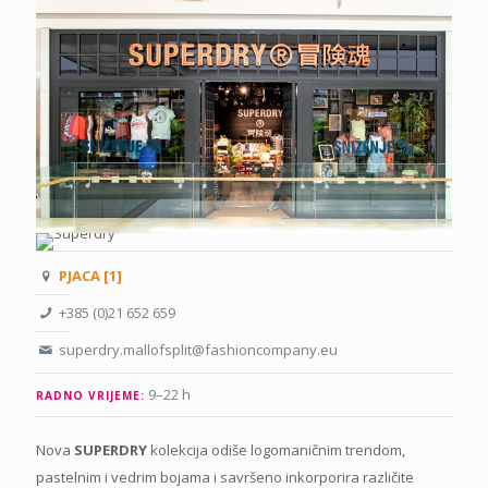
PJACA [1]
+385 (0)21 652 659
superdry.mallofsplit@fashioncompany.eu
9–22 h
RADNO VRIJEME:
Nova
SUPERDRY
kolekcija odiše logomaničnim trendom,
pastelnim i vedrim bojama i savršeno inkorporira različite