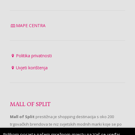
MAPE CENTRA
Politika privatnosti
Uvjeti korištenja
MALL OF SPLIT
Mall of Split
prestižna je shopping destinacija s oko 200
trgovačkih brendova te niz svjetskih modnih marki koje se po
prvi put pojavljuju u Splitu.
Prilikom posjeta našem mrežnom mjestu na Vaš se uređaj